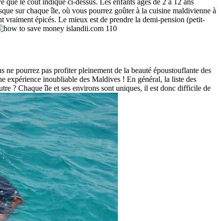
é que le coût indiqué ci-dessus. Les enfants âgés de 2 à 12 ans
resque sur chaque île, où vous pourrez goûter à la cuisine maldivienne à
sont vraiment épicés. Le mieux est de prendre la demi-pension (petit-
s ne pourrez pas profiter pleinement de la beauté époustouflante des
ne expérience inoubliable des Maldives ! En général, la liste des
utre ? Chaque île et ses environs sont uniques, il est donc difficile de