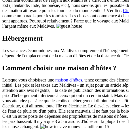
Comment économiser de l'argent aux Maldives ? Chacun d'entre nous a 
Est (Thaïlande, Inde, Indonésie, etc.), nous savons qu'il est possible
destination attrayante pour les touristes du monde entier ! Vérifier:
Cir
comme un paradis pour les touristes. Les choses ont commencé à change
sont apparues. Pourquoi relativement ? Parce que le voyage aux Maldiv
l’argent même aux Maldives.
Hébergement
Les vacances économiques aux Maldives comprennent l'hébergement non p
dépend de l'emplacement de la maison d'hôtes et de la distance de l'île 
Comment choisir une maison d'hôtes ?
Lorsque vous choisissez une
maison d'hôtes
, tenez compte des éléments
initial. Les prix et les taxes aux Maldives - un sujet pour un article sép
attention aux avis négatifs, – la date de publication des informations
prix d'hébergement inférieurs à ceux qui ont un certain statut. Mais 
vous attendez pas à ce que les coûts d'hébergement diminuent de sitôt
électrique, qui alimente toute l'île en électricité. Le diesel est cher. 
de l'eau de pluie ou d'un puits. Elle sent mauvais, il ne faut pas la boi
C'est un autre poste de dépenses des propriétaires de maisons d'hôtes, q
les prix baissent. Il n'y a que 3 à 5 maisons d'hôtes sur la plupart des 
les choses changent.