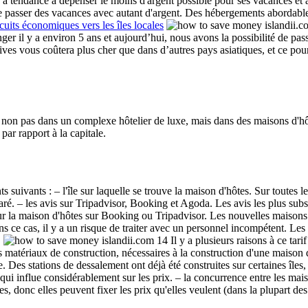
tendance à dépenser le moins d'argent possible pour ses vacances et à 
 de passer des vacances avec autant d'argent. Des hébergements abordable
cuits économiques vers les îles locales
r il y a environ 5 ans et aujourd’hui, nous avons la possibilité de pa
es vous coûtera plus cher que dans d’autres pays asiatiques, et ce pou
as dans un complexe hôtelier de luxe, mais dans des maisons d'hôtes. Il
par rapport à la capitale.
 suivants : – l'île sur laquelle se trouve la maison d'hôtes. Sur toutes l
aré. – les avis sur Tripadvisor, Booking et Agoda. Les avis les plus substa
 sur la maison d'hôtes sur Booking ou Tripadvisor. Les nouvelles maisons
dans ce cas, il y a un risque de traiter avec un personnel incompétent. 
.
Il y a plusieurs raisons à ce tarif
– les matériaux de construction, nécessaires à la construction d'une maison
re. Des stations de dessalement ont déjà été construites sur certaines île
ui influe considérablement sur les prix. – la concurrence entre les maison
îles, donc elles peuvent fixer les prix qu'elles veulent (dans la plupart de