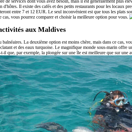
e de services dont vous avez besoin, mais il est généralement plus élev
d'hôtes. Il existe des cafés et des petits restaurants pour les locaux p
coûteront entre 7 et 12 EUR. Le seul inconvénient est que tous les plats 
ce cas, vous pourrez comparer et choisir la meilleure option pour vous.
ctivités aux Maldives
ou balnéaires. La deuxième option est moins chère, mais dans ce cas, vou
l éclatant et des eaux turquoise. Le magnifique monde sous-marin offre u
e-t-il que, par exemple, la plongée sur une île est meilleure que sur une a