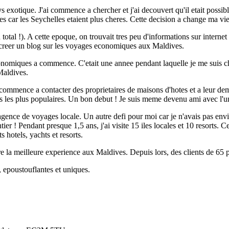
exotique. J'ai commence a chercher et j'ai decouvert qu'il etait possi
es car les Seychelles etaient plus cheres. Cette decision a change ma vi
s au total !). A cette epoque, on trouvait tres peu d'informations sur in
de creer un blog sur les voyages economiques aux Maldives.
nomiques a commence. C'etait une annee pendant laquelle je me suis cher
 Maldives.
onc commence a contacter des proprietaires de maisons d'hotes et a leur dem
es les plus populaires. Un bon debut ! Je suis meme devenu ami avec l'un
nce de voyages locale. Un autre defi pour moi car je n'avais pas envisag
r ! Pendant presque 1,5 ans, j'ai visite 15 iles locales et 10 resorts. Ce
 hotels, yachts et resorts.
ivre la meilleure experience aux Maldives. Depuis lors, des clients de 65 
 epoustouflantes et uniques.