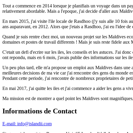
Tout a commence en 2014 lorsque je planifiais un voyage dans un pays 
relativement abordable. Mais a l'epoque, j'ai decide d'aller aux Maldiv
En mars 2015, j'ai visite l'ile locale de Rasdhoo (j'y suis alle 10 foi
ans auparavant, en 2012. Alors que j'etais a Rasdhoo, j'ai eu l'idee 
Quand je suis rentre chez moi, un nouveau projet sur les Maldives eco
domaines et postes de travail differents ! Mais je suis reste fidele aux
C'etait un defi d'ecrire sur les iles, les conseils et les astuces. J'ai d
ont repondu, mais en 6 mois, j'avais publie des informations sur les il
Un peu plus tard, elle m'a propose un emploi aux Maldives dans une age
meilleures decisions de ma vie car j'ai rencontre des gens du monde entie
Pendant cette periode, j'ai rencontre de nombreux proprietaires de petits
En mai 2017, j'ai quitte les iles et j'ai commence a aider les gens a v
Ma mission est de montrer a quel point les Maldives sont magnifiques,
Informations de Contact
E-mail: info@islandii.com