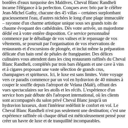
bordées d'eaux turquoise des Maldives, Cheval Blanc Randheli
incarne l'élégance à la perfection. Conçues avec brio par le célèbre
Jean-Michel Gathy, chacune des 45 villas – certaines surplombant
gracieusement l'eau, d'autres nichées le long d'une plage immaculée
– rayonne d'un charme artistique unique sous ses grands toits de
chaume évoquant des cathédrales. Dès votre arrivée, un majordome
dédié est à votre entière disposition. Ce service personnalisé
commence par le déballage de vos valises et le repassage de vos
vêtements, se poursuit par l'organisation de vos réservations de
restaurants et d'excursions de plongée, et inclut même la préparation
délicate d'un bain orné de pétales de frangipanier. Des délices
culinaires vous attendent dans les cinq restaurants raffinés du Cheval
Blanc Randheli, complétés par trois bars élégants et une cave à vins
et à cigares proposant une vaste sélection de grands crus,
champagnes et spiritueux. Ici, le luxe est sans limites. Votre voyage
vers ce paradis commence par un vol en hydravion de 40 minutes à
couper le souffle depuis l'aéroport de Velana (Malé), offrant des
vues spectaculaires sur les atolls et les récifs. L'expérience d'un
service hors pair débute dès l'aéroport international, où les clients
sont accompagnés du salon privé Cheval Blanc jusqu'à un
hydravion luxueux, dont l'intérieur redéfinit le confort en vol. Le
Cheval Blanc Randheli n'est pas seulement une destination; c'est une
expérience raffinée où chaque détail est méticuleusement pensé pour
créer un havre de luxe et de tranquillité incomparables.