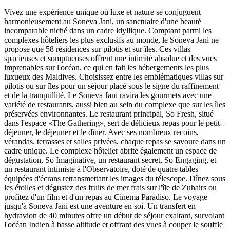
Vivez une expérience unique où luxe et nature se conjuguent
harmonieusement au Soneva Jani, un sanctuaire d'une beauté
incomparable niché dans un cadre idyllique. Comptant parmi les
complexes hôteliers les plus exclusifs au monde, le Soneva Jani ne
propose que 58 résidences sur pilotis et sur îles. Ces villas
spacieuses et somptueuses offrent une intimité absolue et des vues
imprenables sur l'océan, ce qui en fait les hébergements les plus
luxueux des Maldives. Choisissez entre les emblématiques villas sur
pilotis ou sur îles pour un séjour placé sous le signe du raffinement
et de la tranquillité. Le Soneva Jani ravira les gourmets avec une
variété de restaurants, aussi bien au sein du complexe que sur les îles
préservées environnantes. Le restaurant principal, So Fresh, situé
dans l'espace «The Gathering», sert de délicieux repas pour le petit-
déjeuner, le déjeuner et le dîner. Avec ses nombreux recoins,
vérandas, terrasses et salles privées, chaque repas se savoure dans un
cadre unique. Le complexe hôtelier abrite également un espace de
dégustation, So Imaginative, un restaurant secret, So Engaging, et
un restaurant intimiste à l'Observatoire, doté de quatre tables
équipées d'écrans retransmettant les images du télescope. Dînez sous
les étoiles et dégustez des fruits de mer frais sur l'île de Zuhairs ou
profitez d'un film et d'un repas au Cinema Paradiso. Le voyage
jusqu'à Soneva Jani est une aventure en soi. Un transfert en
hydravion de 40 minutes offre un début de séjour exaltant, survolant
l'océan Indien à basse altitude et offrant des vues à couper le souffle