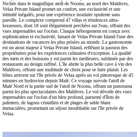
Nichée dans le magnifique atoll de Noonu, au nord des Maldives,
Velaa Private Island promet un confort, une exclusivité et une
intimité inégalés, pour une expérience insulaire opulente sans
pareille. Le complexe comprend 47 villas et résidences ultra-
luxueuses, dont 18 sont élégamment perchées sur l'eau, offrant des
vues imprenables sur l'océan. Chaque hébergement est conçu avec
sophistication et exclusivité, faisant de Velaa Private Island l'une des
destinations de vacances les plus prisées au monde. La gastronomie
est un atout majeur à Velaa Private Island, reflétant la passion des
propriétaires pour les expériences culinaires d'exception. La qualité
des mets et des boissons y est parmi les meilleures, sublimée par des
restaurants au design raffiné. L'île abrite la plus belle cave à vin des
Maldives, offrant une multitude de choix pour se faire plaisir. Les
hôtes arrivent sur l'île privée de Velaa après un vol pittoresque de 45
minutes en hydravion depuis Malé. Ce voyage survole l'atoll de
Malé Nord et la partie sud de l'atoll de Noonu, offrant un panorama
parmi les plus spectaculaires des Maldives. Le vol dévoile des vues
imprenables sur l'océan d'un bleu profond, parsemé d'îlots de
palmiers, de lagons cristallins et de plages de sable blanc
immaculées, promettant un séjour inoubliable sur l'île privée de
Velaa.