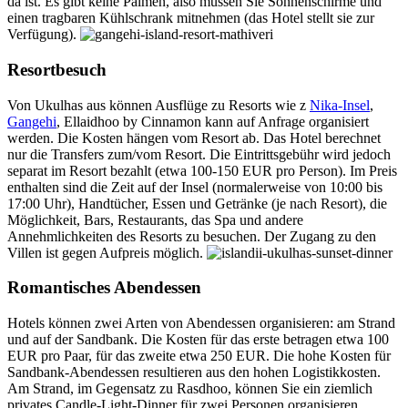
da ist. Es gibt keine Palmen, also müssen Sie Sonnenschirme und
einen tragbaren Kühlschrank mitnehmen (das Hotel stellt sie zur
Verfügung).
Resortbesuch
Von Ukulhas aus können Ausflüge zu Resorts wie z
Nika-Insel
,
Gangehi
, Ellaidhoo by Cinnamon kann auf Anfrage organisiert
werden. Die Kosten hängen vom Resort ab. Das Hotel berechnet
nur die Transfers zum/vom Resort. Die Eintrittsgebühr wird jedoch
separat im Resort bezahlt (etwa 100-150 EUR pro Person). Im Preis
enthalten sind die Zeit auf der Insel (normalerweise von 10:00 bis
17:00 Uhr), Handtücher, Essen und Getränke (je nach Resort), die
Möglichkeit, Bars, Restaurants, das Spa und andere
Annehmlichkeiten des Resorts zu besuchen. Der Zugang zu den
Villen ist gegen Aufpreis möglich.
Romantisches Abendessen
Hotels können zwei Arten von Abendessen organisieren: am Strand
und auf der Sandbank. Die Kosten für das erste betragen etwa 100
EUR pro Paar, für das zweite etwa 250 EUR. Die hohe Kosten für
Sandbank-Abendessen resultieren aus den hohen Logistikkosten.
Am Strand, im Gegensatz zu Rasdhoo, können Sie ein ziemlich
privates Candle-Light-Dinner für zwei Personen organisieren.