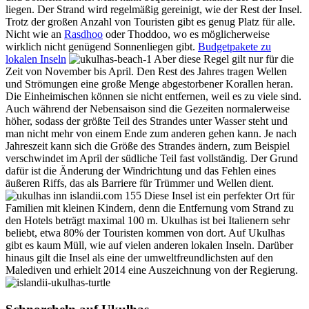
liegen. Der Strand wird regelmäßig gereinigt, wie der Rest der Insel.
Trotz der großen Anzahl von Touristen gibt es genug Platz für alle.
Nicht wie an
Rasdhoo
oder Thoddoo, wo es möglicherweise
wirklich nicht genügend Sonnenliegen gibt.
Budgetpakete zu
lokalen Inseln
Aber diese Regel gilt nur für die
Zeit von November bis April. Den Rest des Jahres tragen Wellen
und Strömungen eine große Menge abgestorbener Korallen heran.
Die Einheimischen können sie nicht entfernen, weil es zu viele sind.
Auch während der Nebensaison sind die Gezeiten normalerweise
höher, sodass der größte Teil des Strandes unter Wasser steht und
man nicht mehr von einem Ende zum anderen gehen kann. Je nach
Jahreszeit kann sich die Größe des Strandes ändern, zum Beispiel
verschwindet im April der südliche Teil fast vollständig. Der Grund
dafür ist die Änderung der Windrichtung und das Fehlen eines
äußeren Riffs, das als Barriere für Trümmer und Wellen dient.
Diese Insel ist ein perfekter Ort für
Familien mit kleinen Kindern, denn die Entfernung vom Strand zu
den Hotels beträgt maximal 100 m. Ukulhas ist bei Italienern sehr
beliebt, etwa 80% der Touristen kommen von dort. Auf Ukulhas
gibt es kaum Müll, wie auf vielen anderen lokalen Inseln. Darüber
hinaus gilt die Insel als eine der umweltfreundlichsten auf den
Malediven und erhielt 2014 eine Auszeichnung von der Regierung.