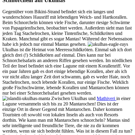
Schnorcheln auf Ukulhas
Gegenüber vom Bikini-Strand befindet sich ein langes und
wunderschönes Hausriff mit lebendigen Weich- und Hartkorallen.
Beim Schnorcheln können viele Fische, darunter riesige Schwärme
von Papageienfischen, beobachtet werden. Außerdem sieht man fast
jeden Tag Stachelrochen, kleine Tintenfische, Schildkröten und
Kraken. Manchmal gibt es sogar Mantas! Während der Nebensaison
habe ich jedoch nur einmal Mantas gesehen.
Ukulhas ist die Heimat von Meeresschildkröten. Einmal sah ich dort
gleich drei (!) Schildkröten auf einmal. Dies kann nur bei
Schnorchelsafaris an anderen Riffen gesehen werden. Im nördlichen
Teil der Insel befindet sich eine Lagune mit einem Korallenriff. Vor
ein paar Jahren gab es dort einige lebendige Korallen, aber als ich
vor nicht allzu langer Zeit dort schwamm, gab es weder Haie, noch
Stachelrochen, noch lebende Korallen, nur einige Fische. Wirklich
große Fischschwärme, lebende Korallen und Mantarochen können
nur bei einer Schnorchelsafari gesehen werden.
Zwischen Ukulhas und
Mathiveri
in einer
Lagune versammeln sich bis zu 20 Mantarochen! Dies ist der
einzige Ort in dieser Gegend mit Mantarochen. Daher kommen
Touristen oft sowohl von lokalen Inseln als auch von Resorts
dorthin. Wie kann man mit Mantarochen schnorcheln? Mantas sind
sehr intelligente und freundliche Tiere, die nie zu dir kommen
werden, wenn sie sich bedroht fühlen. Was ist in diesem Fall zu tun?