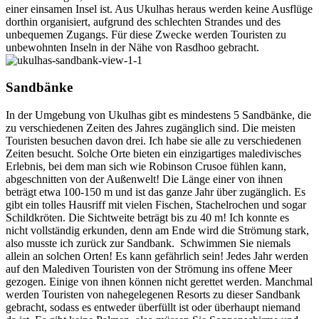
einer einsamen Insel ist. Aus Ukulhas heraus werden keine Ausflüge
dorthin organisiert, aufgrund des schlechten Strandes und des
unbequemen Zugangs. Für diese Zwecke werden Touristen zu
unbewohnten Inseln in der Nähe von Rasdhoo gebracht.
Sandbänke
In der Umgebung von Ukulhas gibt es mindestens 5 Sandbänke, die
zu verschiedenen Zeiten des Jahres zugänglich sind. Die meisten
Touristen besuchen davon drei. Ich habe sie alle zu verschiedenen
Zeiten besucht. Solche Orte bieten ein einzigartiges maledivisches
Erlebnis, bei dem man sich wie Robinson Crusoe fühlen kann,
abgeschnitten von der Außenwelt! Die Länge einer von ihnen
beträgt etwa 100-150 m und ist das ganze Jahr über zugänglich. Es
gibt ein tolles Hausriff mit vielen Fischen, Stachelrochen und sogar
Schildkröten. Die Sichtweite beträgt bis zu 40 m! Ich konnte es
nicht vollständig erkunden, denn am Ende wird die Strömung stark,
also musste ich zurück zur Sandbank.
Schwimmen Sie niemals
allein an solchen Orten! Es kann gefährlich sein! Jedes Jahr werden
auf den Malediven Touristen von der Strömung ins offene Meer
gezogen. Einige von ihnen können nicht gerettet werden. Manchmal
werden Touristen von nahegelegenen Resorts zu dieser Sandbank
gebracht, sodass es entweder überfüllt ist oder überhaupt niemand