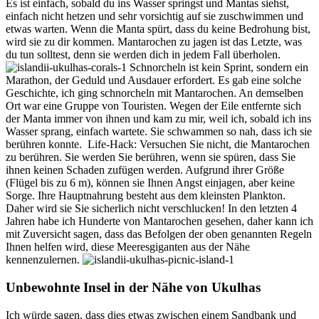
Es ist einfach, sobald du ins Wasser springst und Mantas siehst,
einfach nicht hetzen und sehr vorsichtig auf sie zuschwimmen und
etwas warten. Wenn die Manta spürt, dass du keine Bedrohung bist,
wird sie zu dir kommen. Mantarochen zu jagen ist das Letzte, was
du tun solltest, denn sie werden dich in jedem Fall überholen.
Schnorcheln ist kein Sprint, sondern ein
Marathon, der Geduld und Ausdauer erfordert. Es gab eine solche
Geschichte, ich ging schnorcheln mit Mantarochen. An demselben
Ort war eine Gruppe von Touristen. Wegen der Eile entfernte sich
der Manta immer von ihnen und kam zu mir, weil ich, sobald ich ins
Wasser sprang, einfach wartete. Sie schwammen so nah, dass ich sie
berühren konnte.
Life-Hack: Versuchen Sie nicht, die Mantarochen
zu berühren. Sie werden Sie berühren, wenn sie spüren, dass Sie
ihnen keinen Schaden zufügen werden. Aufgrund ihrer Größe
(Flügel bis zu 6 m), können sie Ihnen Angst einjagen, aber keine
Sorge. Ihre Hauptnahrung besteht aus dem kleinsten Plankton.
Daher wird sie Sie sicherlich nicht verschlucken! In den letzten 4
Jahren habe ich Hunderte von Mantarochen gesehen, daher kann ich
mit Zuversicht sagen, dass das Befolgen der oben genannten Regeln
Ihnen helfen wird, diese Meeresgiganten aus der Nähe
kennenzulernen.
Unbewohnte Insel in der Nähe von Ukulhas
Ich würde sagen, dass dies etwas zwischen einem Sandbank und