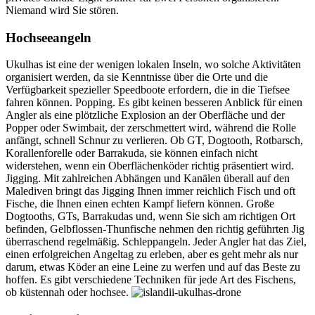
Niemand wird Sie stören.
Hochseeangeln
Ukulhas ist eine der wenigen lokalen Inseln, wo solche Aktivitäten
organisiert werden, da sie Kenntnisse über die Orte und die
Verfügbarkeit spezieller Speedboote erfordern, die in die Tiefsee
fahren können. Popping. Es gibt keinen besseren Anblick für einen
Angler als eine plötzliche Explosion an der Oberfläche und der
Popper oder Swimbait, der zerschmettert wird, während die Rolle
anfängt, schnell Schnur zu verlieren. Ob GT, Dogtooth, Rotbarsch,
Korallenforelle oder Barrakuda, sie können einfach nicht
widerstehen, wenn ein Oberflächenköder richtig präsentiert wird.
Jigging. Mit zahlreichen Abhängen und Kanälen überall auf den
Malediven bringt das Jigging Ihnen immer reichlich Fisch und oft
Fische, die Ihnen einen echten Kampf liefern können. Große
Dogtooths, GTs, Barrakudas und, wenn Sie sich am richtigen Ort
befinden, Gelbflossen-Thunfische nehmen den richtig geführten Jig
überraschend regelmäßig. Schleppangeln. Jeder Angler hat das Ziel,
einen erfolgreichen Angeltag zu erleben, aber es geht mehr als nur
darum, etwas Köder an eine Leine zu werfen und auf das Beste zu
hoffen. Es gibt verschiedene Techniken für jede Art des Fischens,
ob küstennah oder hochsee.