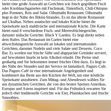
bietet eine große Auswahl an Gerichten wie frisch gegrilltem Fisch
oder Knoblauchgarnelen mit Fischsteak, Tintenfisch, Chili-Oktopus
plus Pommes, Reis und Salat. Olhumathi Restaurant. Olhumathi
liegt in der Nähe des Bikini-Strandes. Es ist das älteste Restaurant
auf Ukulhas. Neben asiatischer und lokaler Küche bietet die
Speisekarte auch maldivische und internationale Küche. Die Karte
bietet rund 8 verschiedene Fisch- und Meeresfrüchtegerichte,
darunter indische Gerichte. Black Y Garden. Es liegt direkt neben
dem Hafen. Das Restaurant im Garten bietet eine
abwechslungsreiche Auswahl an lokalen und internationalen
Gerichten, darunter Nudeln und viele Salate und Desserts. Coco
Bar. Es werden nur frische Säfte und abgepackte Getränke serviert,
auf bewohnten Inseln ist kein Alkohol erlaubt. Die Preise sind
großartig und Sie bekommen immer frisches Obst dazu. Es liegt in
der Nähe des Strandes und der Service ist fantastisch. Paguro Cafe.
Das Paguro Café ist eine internationale Angelegenheit und
kombiniert das Beste aus den Küchen der Welt, um eine köstliche
Speisekarte anzubieten. Zum Mittag- und Abendessen wählen Sie
aus dynamischen Gerichten, die von den besten Speisen Amerikas,
Europas und Asiens inspiriert sind. Für das Frühstück erwarten Sie
jedoch eher traditionelle Gerichte wie Eier, Pfannkuchen und frische
Smoothies.