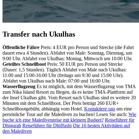
Transfer nach Ukulhas
Öffentliche Fähre
Preis: 4 EUR pro Person und Strecke (die Fahrt
dauert etwa 4 Stunden). Abfahrt von Male: Sonntag, Dienstag, um
9:00 Uhr. Abfahrt von Ukulhas: Montag, Mittwoch um 10:00 Uhr.
Geteiltes Schnellboot
Preis: 50 EUR pro Person und Strecke
(Dauer: 1,5 Stunden). Täglich Abfahrt von Male nach Ukulhas:
11:00 und 15:00-16:00 Uhr (freitags um 9:30 und 15:00 Uhr).
Abfahrt von Ukulhas nach Male: 07:00 und 16:00 Uhr.
Wasserflugzeug
Es ist möglich, mit dem Wasserflugzeug von TMA
zum Nika Island Resort zu fliegen, da es keine TMA-Plattform auf
der Insel Ukulhas gibt. Vom Resort nach Ukulhas sind es weitere 20
Minuten mit dem Schnellboot. Der Preis beträgt 260 EUR+
Schnellbootgebühr, abhängig vom Hotel.
Kontaktiere uns
um eine
persönliche Tour auf die Malediven zu buchen! Lesen Sie auch:
Wie
buche ich eine Maledivenreise mit kleinem Budget?
Reiseführer für
Dhigurah
Reiseführer für Dhiffushi
Die 16 besten Aktivitäten auf
den Malediven