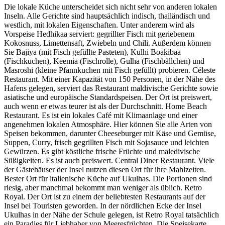
Die lokale Küche unterscheidet sich nicht sehr von anderen lokalen
Inseln. Alle Gerichte sind hauptsächlich indisch, thailändisch und
westlich, mit lokalen Eigenschaften. Unter anderem wird als
Vorspeise Hedhikaa serviert: gegrillter Fisch mit geriebenem
Kokosnuss, Limettensaft, Zwiebeln und Chili. Außerdem können
Sie Bajiya (mit Fisch gefüllte Pasteten), Kulhi Boakibaa
(Fischkuchen), Keemia (Fischrolle), Gulha (Fischbällchen) und
Masroshi (kleine Pfannkuchen mit Fisch gefüllt) probieren. Céleste
Restaurant. Mit einer Kapazität von 150 Personen, in der Nähe des
Hafens gelegen, serviert das Restaurant maldivische Gerichte sowie
asiatische und europäische Standardspeisen. Der Ort ist preiswert,
auch wenn er etwas teurer ist als der Durchschnitt. Home Beach
Restaurant. Es ist ein lokales Café mit Klimaanlage und einer
angenehmen lokalen Atmosphäre. Hier können Sie alle Arten von
Speisen bekommen, darunter Cheeseburger mit Käse und Gemüse,
Suppen, Curry, frisch gegrillten Fisch mit Sojasauce und leichten
Gewürzen. Es gibt köstliche frische Früchte und maledivische
Süßigkeiten. Es ist auch preiswert. Central Diner Restaurant. Viele
der Gästehäuser der Insel nutzen diesen Ort für ihre Mahlzeiten.
Bester Ort für italienische Küche auf Ukulhas. Die Portionen sind
riesig, aber manchmal bekommt man weniger als üblich. Retro
Royal. Der Ort ist zu einem der beliebtesten Restaurants auf der
Insel bei Touristen geworden. In der nördlichen Ecke der Insel
Ukulhas in der Nähe der Schule gelegen, ist Retro Royal tatsächlich
ein Paradies für Liebhaber von Meeresfrüchten. Die Speisekarte