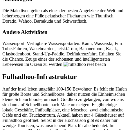
Die Malediven gelten als eines der besten Angelziele der Welt und
beherbergen eine Fülle pelagischer Fischarten wie Thunfisch,
Dorado, Wahoo, Barrakuda und Schwertfisch.
Andere Aktivitäten
Wassersport. Verfügbare Wassersportarten: Kanu, Wasserski, Fun-
Tube-Fahrten, Wakeboarden, Jetski-Tour, Bananenboot, Kajak,
Glasbodenboot, Stand-Up-Paddle. Delfinkreuzfahrt. Erhalten Sie
die Chance, Zeuge eines der schönsten und intelligentesten
Lebewesen im Ozean zu werden
Fulhadhoo-Infrastruktur
Auf der Insel leben ungefähr 100-150 Bewohner. Es fehlt ein Hafen
für große Boote und Schnellboote, daher nutzen die Einheimischen
kleine Schlauchboote, um nach Goidhoo zu gelangen, von wo aus
sie dann auf Schnellboote nach Male umsteigen. Es gibt einige
lokale Geschäfte, Fußballplätze, eine Moschee, zwei einheimische
Cafés und ein Tauchzentrum. Aktuell haben nur 4 Gästehäuser auf
Fulhadhoo geöffnet. Selbst in der Hochsaison gibt es daher nur
wenige Touristen, was ausreichend Platz für alle bedeutet. Im