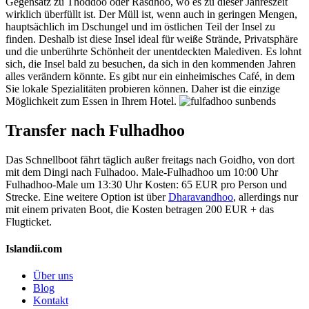
Gegensatz zu Thoddoo oder Rasdhoo, wo es zu dieser Jahreszeit
wirklich überfüllt ist. Der Müll ist, wenn auch in geringen Mengen,
hauptsächlich im Dschungel und im östlichen Teil der Insel zu
finden. Deshalb ist diese Insel ideal für weiße Strände, Privatsphäre
und die unberührte Schönheit der unentdeckten Malediven. Es lohnt
sich, die Insel bald zu besuchen, da sich in den kommenden Jahren
alles verändern könnte. Es gibt nur ein einheimisches Café, in dem
Sie lokale Spezialitäten probieren können. Daher ist die einzige
Möglichkeit zum Essen in Ihrem Hotel.
Transfer nach Fulhadhoo
Das Schnellboot fährt täglich außer freitags nach Goidho, von dort
mit dem Dingi nach Fulhadoo. Male-Fulhadhoo um 10:00 Uhr
Fulhadhoo-Male um 13:30 Uhr Kosten: 65 EUR pro Person und
Strecke. Eine weitere Option ist über
Dharavandhoo
, allerdings nur
mit einem privaten Boot, die Kosten betragen 200 EUR + das
Flugticket.
Islandii.com
Über uns
Blog
Kontakt