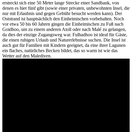
erstreckt sich eine 50 Meter lange Strecke einer Sandbank, von
denen es hier fünf gibt (sowie einer privaten, unbewohnten Insel, die
nur mit Erlaubnis und gegen Gebühr besucht werden kann). Der
Oststrand ist hauptsächlich den Einheimischen vorbehalten. Noch
vor etwa 50 bis 60 Jahren gingen die Einheimischen zu Fuß nach
Goidhoo, um zu einem anderen Atoll oder nach Malé zu gelangen,
da dies der einzige Zugangsweg war. Fulhadhoo ist ideal für Gäste,
die einen ruhigen Urlaub und Naturerlebnisse suchen. Die Insel ist
auch gut für Familien mit Kindern geeignet, da eine ihrer Lagunen
ein flaches, natürliches Becken bildet, das so warm ist wie das
Wetter auf den Malediven.