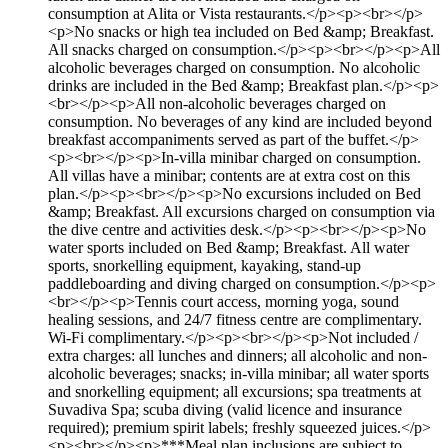
consumption at Alita or Vista restaurants.</p><p><br></p>
<p>No snacks or high tea included on Bed &amp; Breakfast.
All snacks charged on consumption.</p><p><br></p><p>All
alcoholic beverages charged on consumption. No alcoholic
drinks are included in the Bed &amp; Breakfast plan.</p><p>
<br></p><p>All non-alcoholic beverages charged on
consumption. No beverages of any kind are included beyond
breakfast accompaniments served as part of the buffet.</p>
<p><br></p><p>In-villa minibar charged on consumption.
All villas have a minibar; contents are at extra cost on this
plan.</p><p><br></p><p>No excursions included on Bed
&amp; Breakfast. All excursions charged on consumption via
the dive centre and activities desk.</p><p><br></p><p>No
water sports included on Bed &amp; Breakfast. All water
sports, snorkelling equipment, kayaking, stand-up
paddleboarding and diving charged on consumption.</p><p>
<br></p><p>Tennis court access, morning yoga, sound
healing sessions, and 24/7 fitness centre are complimentary.
Wi-Fi complimentary.</p><p><br></p><p>Not included /
extra charges: all lunches and dinners; all alcoholic and non-
alcoholic beverages; snacks; in-villa minibar; all water sports
and snorkelling equipment; all excursions; spa treatments at
Suvadiva Spa; scuba diving (valid licence and insurance
required); premium spirit labels; freshly squeezed juices.</p>
<p><br></p><p>***Meal plan inclusions are subject to