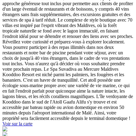
approche généreuse tout inclus pour permettre aux clients de profiter
d'un large éventail de restaurants et de boissons, y compris 40 vins
étrangers sans frais supplémentaires, des excursions gratuites et des
services de spa à tarif réduit. Le complexe de style boutique avec 70
villas est inspiré par l'esprit vibrant des Maldives, où la forêt
tropicale naturelle se fond avec le lagon immaculé, en faisant
l'endroit idéal pour se détendre et renouer des liens avec ses proches.
Réveillez votre curiosité et préparez-vous à explorer localement.
Vous pourrez participer à des repas illimités dans nos deux
restaurants et notre bar de piscine pendant votre séjour, avec un
choix de jusqu'à 40 vins étrangers, dans le cadre de vos prestations
tout inclus. Vous n'aurez qu'à décider où vous souhaitez prendre
votre prochain repas. Le Spa Suvadiva au Mercure Maldives
Kooddoo Resort est niché parmi les palmiers, les fougères et les
bananiers. C'est un havre de tranquillité. Cet atoll possède une
écologie sous-marine propre avec une variété de vie marine, ce qui
en fait l'endroit parfait pour quiconque aime la nature intacte, les
lagons bleus, et les récifs coralliens magnifiques. L'île verdoyante de
Kooddoo dans le sud de l'Atoll Gaafu Alifu s'y trouve et est
accessible par bateau rapide ou avion domestique en environ 50
minutes depuis l'aéroport international de Malé. Ainsi, votre
propriété sera facilement accessible depuis le terminal domestique !
Voir sur la carte