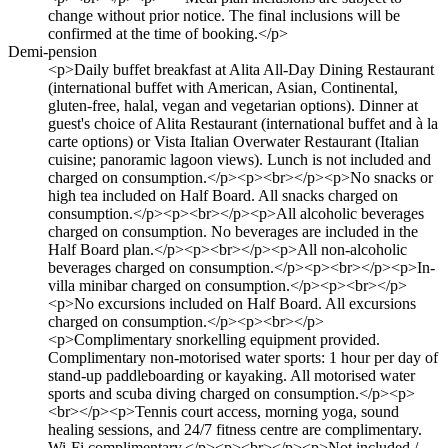
change without prior notice. The final inclusions will be
confirmed at the time of booking.</p>
Demi-pension
<p>Daily buffet breakfast at Alita All-Day Dining Restaurant
(international buffet with American, Asian, Continental,
gluten-free, halal, vegan and vegetarian options). Dinner at
guest's choice of Alita Restaurant (international buffet and à la
carte options) or Vista Italian Overwater Restaurant (Italian
cuisine; panoramic lagoon views). Lunch is not included and
charged on consumption.</p><p><br></p><p>No snacks or
high tea included on Half Board. All snacks charged on
consumption.</p><p><br></p><p>All alcoholic beverages
charged on consumption. No beverages are included in the
Half Board plan.</p><p><br></p><p>All non-alcoholic
beverages charged on consumption.</p><p><br></p><p>In-
villa minibar charged on consumption.</p><p><br></p>
<p>No excursions included on Half Board. All excursions
charged on consumption.</p><p><br></p>
<p>Complimentary snorkelling equipment provided.
Complimentary non-motorised water sports: 1 hour per day of
stand-up paddleboarding or kayaking. All motorised water
sports and scuba diving charged on consumption.</p><p>
<br></p><p>Tennis court access, morning yoga, sound
healing sessions, and 24/7 fitness centre are complimentary.
Wi-Fi complimentary.</p><p><br></p><p>Not included /