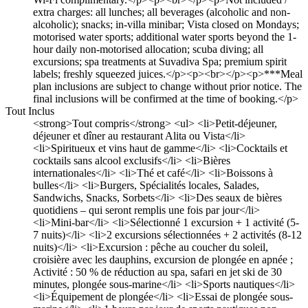
extra charges: all lunches; all beverages (alcoholic and non-
alcoholic); snacks; in-villa minibar; Vista closed on Mondays;
motorised water sports; additional water sports beyond the 1-
hour daily non-motorised allocation; scuba diving; all
excursions; spa treatments at Suvadiva Spa; premium spirit
labels; freshly squeezed juices.</p><p><br></p><p>***Meal
plan inclusions are subject to change without prior notice. The
final inclusions will be confirmed at the time of booking.</p>
Tout Inclus
<strong>Tout compris</strong> <ul> <li>Petit-déjeuner,
déjeuner et dîner au restaurant Alita ou Vista</li>
<li>Spiritueux et vins haut de gamme</li> <li>Cocktails et
cocktails sans alcool exclusifs</li> <li>Bières
internationales</li> <li>Thé et café</li> <li>Boissons à
bulles</li> <li>Burgers, Spécialités locales, Salades,
Sandwichs, Snacks, Sorbets</li> <li>Des seaux de bières
quotidiens – qui seront remplis une fois par jour</li>
<li>Mini-bar</li> <li>Sélectionné 1 excursion + 1 activité (5-
7 nuits)</li> <li>2 excursions sélectionnées + 2 activités (8-12
nuits)</li> <li>Excursion : pêche au coucher du soleil,
croisière avec les dauphins, excursion de plongée en apnée ;
Activité : 50 % de réduction au spa, safari en jet ski de 30
minutes, plongée sous-marine</li> <li>Sports nautiques</li>
<li>Équipement de plongée</li> <li>Essai de plongée sous-