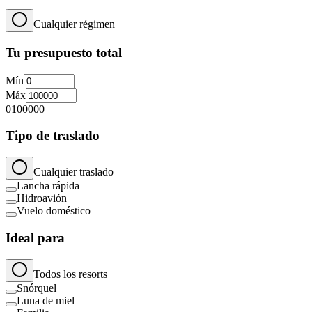
Cualquier régimen
Tu presupuesto total
Mín
Máx
0
100000
Tipo de traslado
Cualquier traslado
Lancha rápida
Hidroavión
Vuelo doméstico
Ideal para
Todos los resorts
Snórquel
Luna de miel