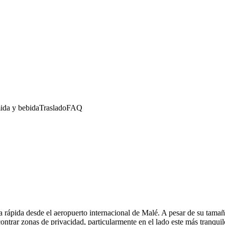
da y bebida
Traslado
FAQ
ápida desde el aeropuerto internacional de Malé. A pesar de su tamaño 
rar zonas de privacidad, particularmente en el lado este más tranquilo, 