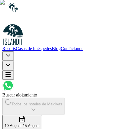
Resorts
Casas de huéspedes
Blog
Contáctanos
Buscar alojamiento
Todos los hoteles de Maldivas
10 August
-
15 August