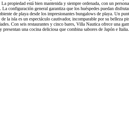
. La propiedad está bien mantenida y siempre ordenada, con un personal 
te. La configuración general garantiza que los huéspedes puedan disfrut
ambiente de playa desde los impresionantes bungalows de playa. Un punto 
 de la isla es un espectáculo cautivador, incomparable por su belleza pin
dades. Con seis restaurantes y cinco bares, Villa Nautica ofrece una g
 y presentan una cocina deliciosa que combina sabores de Japón e Italia.