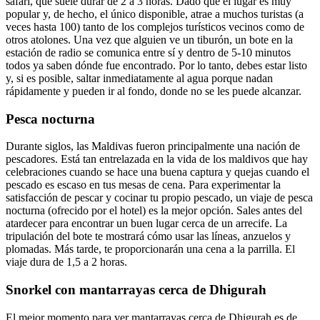
safari, que suele durar de 2 a 3 horas. Dado que el lugar es muy
popular y, de hecho, el único disponible, atrae a muchos turistas (a
veces hasta 100) tanto de los complejos turísticos vecinos como de
otros atolones. Una vez que alguien ve un tiburón, un bote en la
estación de radio se comunica entre sí y dentro de 5-10 minutos
todos ya saben dónde fue encontrado. Por lo tanto, debes estar listo
y, si es posible, saltar inmediatamente al agua porque nadan
rápidamente y pueden ir al fondo, donde no se les puede alcanzar.
Pesca nocturna
Durante siglos, las Maldivas fueron principalmente una nación de
pescadores. Está tan entrelazada en la vida de los maldivos que hay
celebraciones cuando se hace una buena captura y quejas cuando el
pescado es escaso en tus mesas de cena. Para experimentar la
satisfacción de pescar y cocinar tu propio pescado, un viaje de pesca
nocturna (ofrecido por el hotel) es la mejor opción. Sales antes del
atardecer para encontrar un buen lugar cerca de un arrecife. La
tripulación del bote te mostrará cómo usar las líneas, anzuelos y
plomadas. Más tarde, te proporcionarán una cena a la parrilla. El
viaje dura de 1,5 a 2 horas.
Snorkel con mantarrayas cerca de Dhigurah
El mejor momento para ver mantarrayas cerca de Dhigurah es de