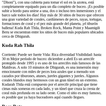
"Dhoni"), con una cubierta para tomar el sol en la azotea, está
completamente equipado para un día completo de buceo. ¡Es posible
subir a bordo para unirse a una, dos o incluso tres inmersiones y el
barco sale todos los días! Hay más de 30 sitios de buceo que ofrecen
una gran variedad de corales, cardúmenes de peces, rayas, tortugas,
formaciones de coral y el pez más grande del planeta, ¡el tiburón
ballena! Kuda Rah Thila, Broken Rock, Manta Point y Maamigili
Beru se encuentran entre los sitios de buceo más populares ubicados
cerca de Dhigurah.
Kuda Rah Thila
Corriente: Puede ser fuerte Vida: Rica diversidad Visibilidad: hasta
30 m Mejor período de buceo: diciembre a abril Es un arrecife
protegido desde 1995 y es uno de los arrecifes más famosos de las
Maldivas. A solo 10 minutos de Dhigurah, es una inmersión muy
emocionante con miles de peces lora azules que a menudo son
cazados por tiburones, atunes, jureles gigantes y jureles. Algunos
corales blandos muy hermosos con un gran túnel en un extremo.
Kudarah Thila está compuesto por el arrecife principal que tiene
cimas más someras en cada lado, y un túnel que cruza la cresta de
coral más profunda en su lado oeste. Como el sitio es muy famoso,
es posible que ya haya buceadores aquí cuando llegues.