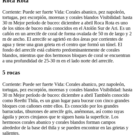
Roca Rota
Corriente: Puede ser fuerte Vida: Corales abanico, pez napoleón,
tortugas, pez escorpión, morenas y corales blandos Visibilidad: hasta
30 m Mejor período de buceo: diciembre a abril Roca Rota es uno
de los sitios de buceo más conocidos en el Atolón Sur de Ari. Es un
cañón en un arrecife de coral de forma ovalada de 50 m de largo y 2
m de ancho. El arrecife se agrietó en dos áreas por corrientes de
agua y tiene una gran grieta en el centro que formó un túnel. El
fondo del arrecife está cubierto predominantemente de corales
blandos, mientras que dos hermosos bloques de coral se encuentran
a una profundidad de 25-30 m en el lado norte del arrecife.
5 rocas
Corriente: Puede ser fuerte Vida: Corales abanico, pez napoleón,
tortugas, pez escorpión, morenas y corales blandos Visibilidad: hasta
30 m Mejor período de buceo: diciembre a abril También conocido
como Reethi Thila, es un gran lugar para bucear con cinco grandes
bloques con cañones entre ellos. Es conocido por los grandes
barracudas, tiburones de arrecife gris, anémonas, así como rayas
águila y peces cirujanos que te siguen hasta la superficie. Los
hermosos corales abanico y corales blandos forman campos
alrededor de la base del thila y se pueden encontrar en las grietas y
salientes.