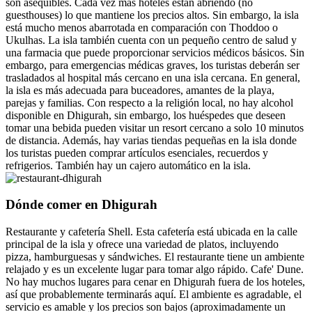
son asequibles. Cada vez más hoteles están abriendo (no
guesthouses) lo que mantiene los precios altos. Sin embargo, la isla
está mucho menos abarrotada en comparación con Thoddoo o
Ukulhas. La isla también cuenta con un pequeño centro de salud y
una farmacia que puede proporcionar servicios médicos básicos. Sin
embargo, para emergencias médicas graves, los turistas deberán ser
trasladados al hospital más cercano en una isla cercana. En general,
la isla es más adecuada para buceadores, amantes de la playa,
parejas y familias. Con respecto a la religión local, no hay alcohol
disponible en Dhigurah, sin embargo, los huéspedes que deseen
tomar una bebida pueden visitar un resort cercano a solo 10 minutos
de distancia. Además, hay varias tiendas pequeñas en la isla donde
los turistas pueden comprar artículos esenciales, recuerdos y
refrigerios. También hay un cajero automático en la isla.
Dónde comer en Dhigurah
Restaurante y cafetería Shell. Esta cafetería está ubicada en la calle
principal de la isla y ofrece una variedad de platos, incluyendo
pizza, hamburguesas y sándwiches. El restaurante tiene un ambiente
relajado y es un excelente lugar para tomar algo rápido. Cafe' Dune.
No hay muchos lugares para cenar en Dhigurah fuera de los hoteles,
así que probablemente terminarás aquí. El ambiente es agradable, el
servicio es amable y los precios son bajos (aproximadamente un