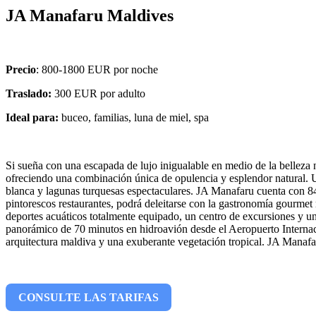
JA Manafaru Maldives
Precio
: 800-1800 EUR por noche
Traslado:
300 EUR por adulto
Ideal para:
buceo, familias, luna de miel, spa
Si sueña con una escapada de lujo inigualable en medio de la belleza n
ofreciendo una combinación única de opulencia y esplendor natural. Ub
blanca y lagunas turquesas espectaculares. JA Manafaru cuenta con 84 
pintorescos restaurantes, podrá deleitarse con la gastronomía gourmet 
deportes acuáticos totalmente equipado, un centro de excursiones y un
panorámico de 70 minutos en hidroavión desde el Aeropuerto Internacio
arquitectura maldiva y una exuberante vegetación tropical. JA Manafar
CONSULTE LAS TARIFAS