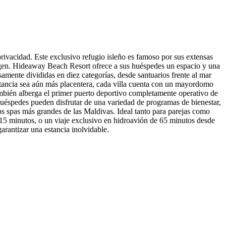
rivacidad. Este exclusivo refugio isleño es famoso por sus extensas
irgen. Hideaway Beach Resort ofrece a sus huéspedes un espacio y una
samente divididas en diez categorías, desde santuarios frente al mar
stancia sea aún más placentera, cada villa cuenta con un mayordomo
también alberga el primer puerto deportivo completamente operativo de
 huéspedes pueden disfrutar de una variedad de programas de bienestar,
los spas más grandes de las Maldivas. Ideal tanto para parejas como
e 15 minutos, o un viaje exclusivo en hidroavión de 65 minutos desde
rantizar una estancia inolvidable.