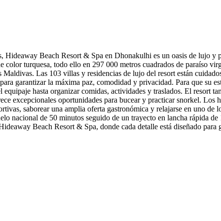
vas, Hideaway Beach Resort & Spa en Dhonakulhi es un oasis de lujo y p
 de color turquesa, todo ello en 297 000 metros cuadrados de paraíso v
 Maldivas. Las 103 villas y residencias de lujo del resort están cuidado
a para garantizar la máxima paz, comodidad y privacidad. Para que su e
l equipaje hasta organizar comidas, actividades y traslados. El resort 
frece excepcionales oportunidades para bucear y practicar snorkel. Los
eportivas, saborear una amplia oferta gastronómica y relajarse en uno de 
n vuelo nacional de 50 minutos seguido de un trayecto en lancha rápida d
Hideaway Beach Resort & Spa, donde cada detalle está diseñado para ga