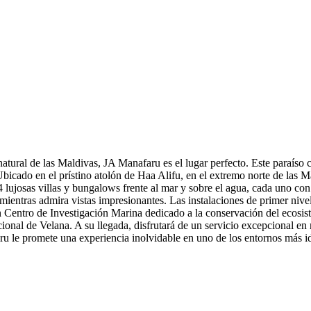
atural de las Maldivas, JA Manafaru es el lugar perfecto. Este paraíso c
icado en el prístino atolón de Haa Alifu, en el extremo norte de las Mal
lujosas villas y bungalows frente al mar y sobre el agua, cada uno con 
mientras admira vistas impresionantes. Las instalaciones de primer nive
 Centro de Investigación Marina dedicado a la conservación del ecosist
nal de Velana. A su llegada, disfrutará de un servicio excepcional en m
u le promete una experiencia inolvidable en uno de los entornos más idí