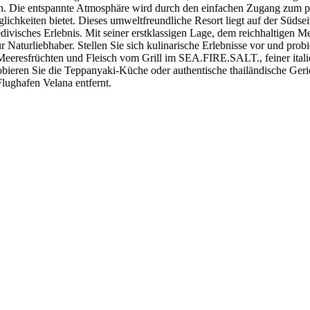
n. Die entspannte Atmosphäre wird durch den einfachen Zugang zum pr
hkeiten bietet. Dieses umweltfreundliche Resort liegt auf der Südseit
visches Erlebnis. Mit seiner erstklassigen Lage, dem reichhaltigen M
r Naturliebhaber. Stellen Sie sich kulinarische Erlebnisse vor und pro
Meeresfrüchten und Fleisch vom Grill im SEA.FIRE.SALT., feiner ita
ieren Sie die Teppanyaki-Küche oder authentische thailändische Geric
Flughafen Velana entfernt.