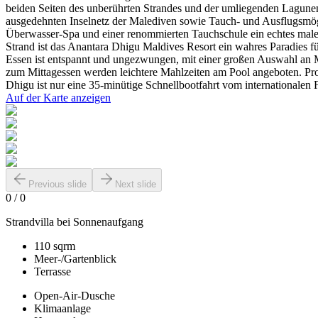
beiden Seiten des unberührten Strandes und der umliegenden Lagune
ausgedehnten Inselnetz der Malediven sowie Tauch- und Ausflugsmöglic
Überwasser-Spa und einer renommierten Tauchschule ein echtes maledi
Strand ist das Anantara Dhigu Maldives Resort ein wahres Paradies fü
Essen ist entspannt und ungezwungen, mit einer großen Auswahl an 
zum Mittagessen werden leichtere Mahlzeiten am Pool angeboten. Prob
Dhigu ist nur eine 35-minütige Schnellbootfahrt vom internationalen 
Auf der Karte anzeigen
Previous slide
Next slide
0
/
0
Strandvilla bei Sonnenaufgang
110 sqrm
Meer-/Gartenblick
Terrasse
Open-Air-Dusche
Klimaanlage