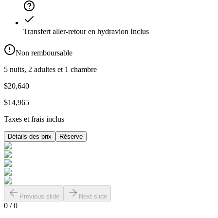
Transfert aller-retour en hydravion
Inclus
Non remboursable
5 nuits, 2 adultes et 1 chambre
$20,640
$14,965
Taxes et frais inclus
Détails des prix
Réserve
Previous slide
Next slide
0
/
0