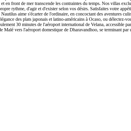
et en front de mer transcende les contraintes du temps. Nos villas exclus
e propre rythme, d'agir et d'exister selon vos désirs. Satisfaites votre ap
autilus aime s'écarter de l'ordinaire, en concoctant des aventures culi
'élégance des plats japonais et latino-américains à Ocaso, ou délectez-
eulement 30 minutes de l'aéroport international de Velana, accessible pa
de Malé vers l'aéroport domestique de Dharavandhoo, se terminant par u