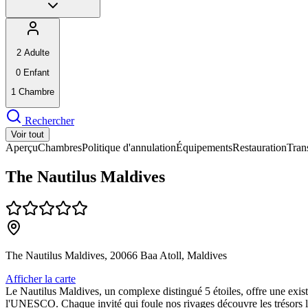
2
Adulte
0
Enfant
1
Chambre
Rechercher
Voir tout
Aperçu
Chambres
Politique d'annulation
Équipements
Restauration
Tran
The Nautilus Maldives
The Nautilus Maldives, 20066 Baa Atoll, Maldives
Afficher la carte
Le Nautilus Maldives, un complexe distingué 5 étoiles, offre une exist
l'UNESCO. Chaque invité qui foule nos rivages découvre les trésors les 