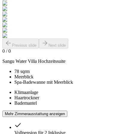
Previous slide
Next slide
0
/
0
Sangu Water Villa Hochzeitssuite
78 sqrm
Meerblick
Spa-Badewanne mit Meerblick
Klimaanlage
Haartrockner
Bademantel
Mehr Zimmerausstattung anzeigen
Vollpension für 2
Inklusive