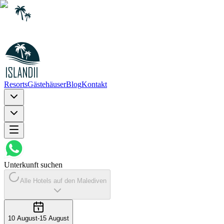
Resorts
Gästehäuser
Blog
Kontakt
Unterkunft suchen
Alle Hotels auf den Malediven
10 August
-
15 August