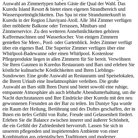
Auswahl an Zimmertypen haben Gäste die Qual der Wahl. Das
Kuredu Island Resort & bietet einen eigenen Strandbereich und
Wassersportmöglichkeiten. Das Spa ist eine Strandunterkunft in
Kuredu in der Region Lhaviyani-Atoll. Alle 384 Zimmer verfügen
über möblierte Balkone oder Terrassen, Minibars und
Zimmerservice. Zu den weiteren Annehmlichkeiten gehören
Kaffeemaschinen und Wasserkocher. Von einigen Zimmern
genießen Sie Meer-, Pool- oder Gartenblick. Jedes Zimmer verfügt
über ein eigenes Bad. Die Superior Zimmer verfügen über eine
Whirlpool-Badewanne oder einen Whirlpool. Kostenlose
Pflegeprodukte liegen in allen Zimmern für Sie bereit. Verwöhnen
Sie Ihren Gaumen in Kuredus Restaurants und Bars und erleben Sie
köstliche kulinarische Köstlichkeiten und Ihren Lieblings-
Sundowner. Eine große Auswahl an Restaurants und Speiselokalen,
die Ihrem Urlaub eine Inselatmosphäre verleihen. Die große
Auswahl an Bars stillt Ihren Durst und bietet sowohl eine ruhige,
entspannte Atmosphäre als auch lebhafte Abendunterhaltung, um die
Nacht durchzutanzen und Ihre Eindrücke über Kuredu mit den neu
gewonnenen Freunden an der Bar zu teilen. Im Duniye Spa wurde
ein Raum der Heilung, Berührung und des Duftes geschaffen, der in
Ihnen ein tiefes Gefühl von Ruhe, Freude und Gelassenheit fördert.
Erleben Sie die Balance zwischen innerer und äußerer Schönheit,
die ein Gefühl der Zufriedenheit hervorruft. Lassen Sie sich in
unserem pflegenden und inspirierenden Ambiente von einer
Kombination aus orientalischen Traditionen und moderner