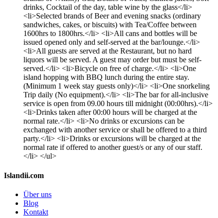
drinks, Cocktail of the day, table wine by the glass</li>
<li>Selected brands of Beer and evening snacks (ordinary
sandwiches, cakes, or biscuits) with Tea/Coffee between
1600hrs to 1800hrs.</li> <li>All cans and bottles will be
issued opened only and self-served at the bar/lounge.</li>
<li>All guests are served at the Restaurant, but no hard
liquors will be served. A guest may order but must be self-
served.</li> <li>Bicycle on free of charge.</li> <li>One
island hopping with BBQ lunch during the entire stay.
(Minimum 1 week stay guests only)</li> <li>One snorkeling
Trip daily (No equipment).</li> <li>The bar for all-inclusive
service is open from 09.00 hours till midnight (00:00hrs).</li>
<li>Drinks taken after 00:00 hours will be charged at the
normal rate.</li> <li>No drinks or excursions can be
exchanged with another service or shall be offered to a third
party.</li> <li>Drinks or excursions will be charged at the
normal rate if offered to another guest/s or any of our staff.
</li> </ul>
Islandii.com
Über uns
Blog
Kontakt