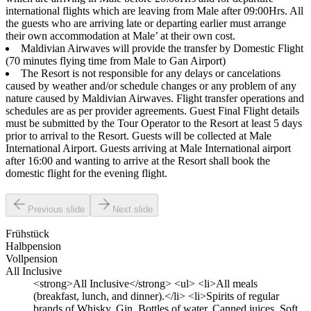
international flights which are leaving from Male after 09:00Hrs. All
the guests who are arriving late or departing earlier must arrange
their own accommodation at Male’ at their own cost.
Maldivian Airwaves will provide the transfer by Domestic Flight
(70 minutes flying time from Male to Gan Airport)
The Resort is not responsible for any delays or cancelations
caused by weather and/or schedule changes or any problem of any
nature caused by Maldivian Airwaves. Flight transfer operations and
schedules are as per provider agreements. Guest Final Flight details
must be submitted by the Tour Operator to the Resort at least 5 days
prior to arrival to the Resort. Guests will be collected at Male
International Airport. Guests arriving at Male International airport
after 16:00 and wanting to arrive at the Resort shall book the
domestic flight for the evening flight.
Previous slide
Next slide
Frühstück
Halbpension
Vollpension
All Inclusive
<strong>All Inclusive</strong> <ul> <li>All meals
(breakfast, lunch, and dinner).</li> <li>Spirits of regular
brands of Whisky, Gin, Bottles of water, Canned juices, Soft