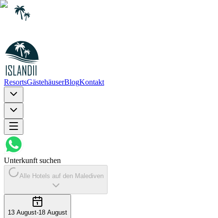
Resorts
Gästehäuser
Blog
Kontakt
Unterkunft suchen
Alle Hotels auf den Malediven
13 August
-
18 August