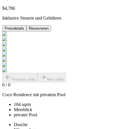
$4,786
Inklusive Steuern und Gebühren
Preisdetails
Reservieren
Previous slide
Next slide
0
/
0
Coco Residence mit privatem Pool
184 sqrm
Meerblick
privater Pool
Dusche