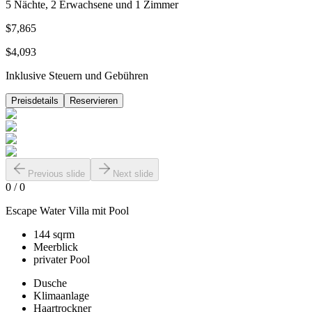
5 Nächte, 2 Erwachsene und 1 Zimmer
$7,865
$4,093
Inklusive Steuern und Gebühren
Preisdetails
Reservieren
Previous slide
Next slide
0
/
0
Escape Water Villa mit Pool
144 sqrm
Meerblick
privater Pool
Dusche
Klimaanlage
Haartrockner