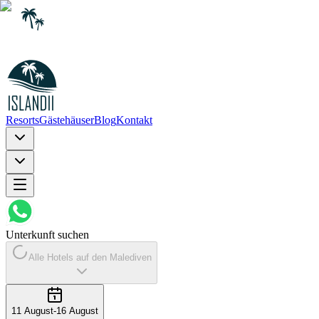
Resorts
Gästehäuser
Blog
Kontakt
Unterkunft suchen
Alle Hotels auf den Malediven
11 August
-
16 August