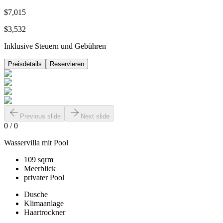
$7,015
$3,532
Inklusive Steuern und Gebühren
Preisdetails
Reservieren
Previous slide
Next slide
0
/
0
Wasservilla mit Pool
109 sqrm
Meerblick
privater Pool
Dusche
Klimaanlage
Haartrockner