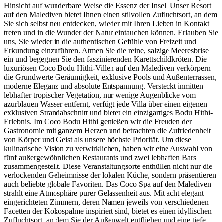
Hinsicht auf wunderbare Weise die Essenz der Insel. Unser Resort
auf den Malediven bietet Ihnen einen stilvollen Zufluchtsort, an dem
Sie sich selbst neu entdecken, wieder mit Ihren Lieben in Kontakt
treten und in die Wunder der Natur eintauchen können. Erlauben Sie
uns, Sie wieder in die authentischen Gefühle von Freizeit und
Erkundung einzuführen. Atmen Sie die reine, salzige Meeresbrise
ein und begegnen Sie den faszinierenden Karettschildkröten. Die
luxuriösen Coco Bodu Hithi-Villen auf den Malediven verkörpern
die Grundwerte Geräumigkeit, exklusive Pools und Außenterrassen,
moderne Eleganz und absolute Entspannung. Versteckt inmitten
lebhafter tropischer Vegetation, nur wenige Augenblicke vom
azurblauen Wasser entfernt, verfügt jede Villa über einen eigenen
exklusiven Strandabschnitt und bietet ein einzigartiges Bodu Hithi-
Erlebnis. Im Coco Bodu Hithi genießen wir die Freuden der
Gastronomie mit ganzem Herzen und betrachten die Zufriedenheit
von Körper und Geist als unsere höchste Priorität. Um diese
kulinarische Vision zu verwirklichen, haben wir eine Auswahl von
fünf außergewöhnlichen Restaurants und zwei lebhaften Bars
zusammengestellt. Diese Veranstaltungsorte enthüllen nicht nur die
verlockenden Geheimnisse der lokalen Küche, sondern präsentieren
auch beliebte globale Favoriten. Das Coco Spa auf den Malediven
strahlt eine Atmosphäre purer Gelassenheit aus. Mit acht elegant
eingerichteten Zimmern, deren Namen jeweils von verschiedenen
Facetten der Kokospalme inspiriert sind, bietet es einen idyllischen
Zufluchtsort, an dem Sie der Außenwelt entfliehen und eine tiefe