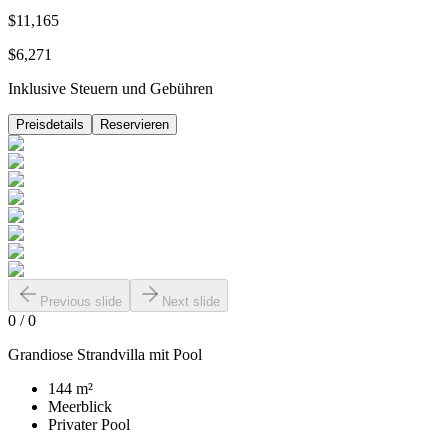
$11,165
$6,271
Inklusive Steuern und Gebühren
Preisdetails
Reservieren
Previous slide
Next slide
0
/
0
Grandiose Strandvilla mit Pool
144 m²
Meerblick
Privater Pool