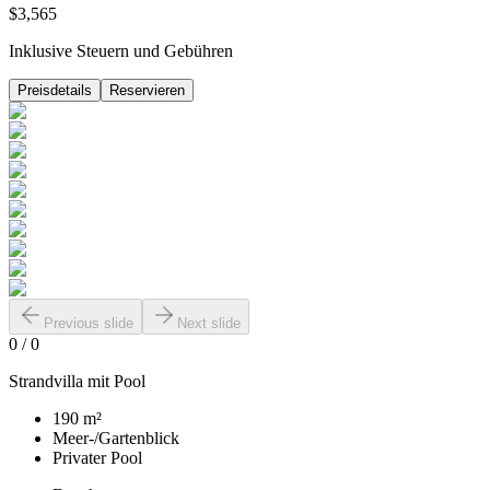
$3,565
Inklusive Steuern und Gebühren
Preisdetails
Reservieren
Previous slide
Next slide
0
/
0
Strandvilla mit Pool
190 m²
Meer-/Gartenblick
Privater Pool