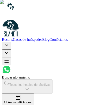
Resorts
Casas de huéspedes
Blog
Contáctanos
Buscar alojamiento
Todos los hoteles de Maldivas
11 August
-
16 August