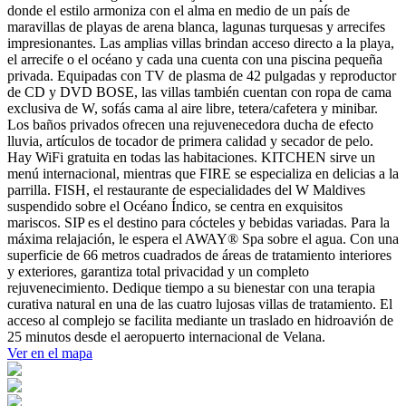
donde el estilo armoniza con el alma en medio de un país de
maravillas de playas de arena blanca, lagunas turquesas y arrecifes
impresionantes. Las amplias villas brindan acceso directo a la playa,
el arrecife o el océano y cada una cuenta con una piscina pequeña
privada. Equipadas con TV de plasma de 42 pulgadas y reproductor
de CD y DVD BOSE, las villas también cuentan con ropa de cama
exclusiva de W, sofás cama al aire libre, tetera/cafetera y minibar.
Los baños privados ofrecen una rejuvenecedora ducha de efecto
lluvia, artículos de tocador de primera calidad y secador de pelo.
Hay WiFi gratuita en todas las habitaciones. KITCHEN sirve un
menú internacional, mientras que FIRE se especializa en delicias a la
parrilla. FISH, el restaurante de especialidades del W Maldives
suspendido sobre el Océano Índico, se centra en exquisitos
mariscos. SIP es el destino para cócteles y bebidas variadas. Para la
máxima relajación, le espera el AWAY® Spa sobre el agua. Con una
superficie de 66 metros cuadrados de áreas de tratamiento interiores
y exteriores, garantiza total privacidad y un completo
rejuvenecimiento. Dedique tiempo a su bienestar con una terapia
curativa natural en una de las cuatro lujosas villas de tratamiento. El
acceso al complejo se facilita mediante un traslado en hidroavión de
25 minutos desde el aeropuerto internacional de Velana.
Ver en el mapa