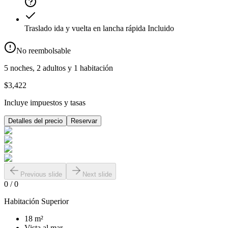
Traslado ida y vuelta en lancha rápida
Incluido
No reembolsable
5 noches, 2 adultos y 1 habitación
$3,422
Incluye impuestos y tasas
Detalles del precio
Reservar
Previous slide
Next slide
0
/
0
Habitación Superior
18 m²
Vista al mar