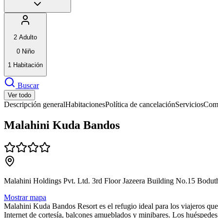
2
Adulto
0
Niño
1
Habitación
Buscar
Ver todo
Descripción general
Habitaciones
Política de cancelación
Servicios
Comi
Malahini Kuda Bandos
Malahini Holdings Pvt. Ltd. 3rd Floor Jazeera Building No.15 Bodu
Mostrar mapa
Malahini Kuda Bandos Resort es el refugio ideal para los viajeros que
Internet de cortesía, balcones amueblados y minibares. Los huéspedes 