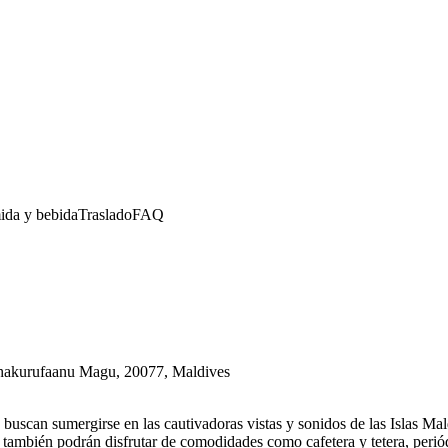
da y bebida
Traslado
FAQ
thakurufaanu Magu, 20077, Maldives
 buscan sumergirse en las cautivadoras vistas y sonidos de las Islas Ma
también podrán disfrutar de comodidades como cafetera y tetera, periód