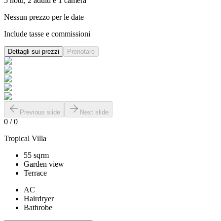
5 notti, 2 adulti e 1 camera
Nessun prezzo per le date
Include tasse e commissioni
Dettagli sui prezzi
Prenotare
Previous slide
Next slide
0
/
0
Tropical Villa
55 sqrm
Garden view
Terrace
AC
Hairdryer
Bathrobe