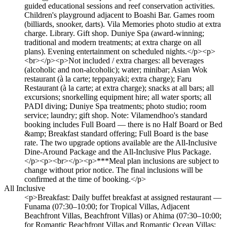
guided educational sessions and reef conservation activities.
Children's playground adjacent to Boashi Bar. Games room
(billiards, snooker, darts). Vila Memories photo studio at extra
charge. Library. Gift shop. Duniye Spa (award-winning;
traditional and modern treatments; at extra charge on all
plans). Evening entertainment on scheduled nights.</p><p>
<br></p><p>Not included / extra charges: all beverages
(alcoholic and non-alcoholic); water; minibar; Asian Wok
restaurant (à la carte; teppanyaki; extra charge); Faru
Restaurant (à la carte; at extra charge); snacks at all bars; all
excursions; snorkelling equipment hire; all water sports; all
PADI diving; Duniye Spa treatments; photo studio; room
service; laundry; gift shop. Note: Vilamendhoo's standard
booking includes Full Board — there is no Half Board or Bed
&amp; Breakfast standard offering; Full Board is the base
rate. The two upgrade options available are the All-Inclusive
Dine-Around Package and the All-Inclusive Plus Package.
</p><p><br></p><p>***Meal plan inclusions are subject to
change without prior notice. The final inclusions will be
confirmed at the time of booking.</p>
All Inclusive
<p>Breakfast: Daily buffet breakfast at assigned restaurant —
Funama (07:30–10:00; for Tropical Villas, Adjacent
Beachfront Villas, Beachfront Villas) or Ahima (07:30–10:00;
for Romantic Beachfront Villas and Romantic Ocean Villas;