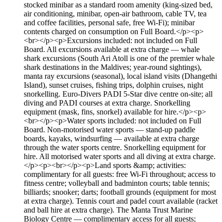
stocked minibar as a standard room amenity (king-sized bed,
air conditioning, minibar, open-air bathroom, cable TV, tea
and coffee facilities, personal safe, free Wi-Fi); minibar
contents charged on consumption on Full Board.</p><p>
<br></p><p>Excursions included: not included on Full
Board. All excursions available at extra charge — whale
shark excursions (South Ari Atoll is one of the premier whale
shark destinations in the Maldives; year-round sightings),
manta ray excursions (seasonal), local island visits (Dhangethi
Island), sunset cruises, fishing trips, dolphin cruises, night
snorkelling. Euro-Divers PADI 5-Star dive centre on-site; all
diving and PADI courses at extra charge. Snorkelling
equipment (mask, fins, snorkel) available for hire.</p><p>
<br></p><p>Water sports included: not included on Full
Board. Non-motorised water sports — stand-up paddle
boards, kayaks, windsurfing — available at extra charge
through the water sports centre. Snorkelling equipment for
hire. All motorised water sports and all diving at extra charge.
</p><p><br></p><p>Land sports &amp; activities:
complimentary for all guests: free Wi-Fi throughout; access to
fitness centre; volleyball and badminton courts; table tennis;
billiards; snooker; darts; football grounds (equipment for most
at extra charge). Tennis court and padel court available (racket
and ball hire at extra charge). The Manta Trust Marine
Biology Centre — complimentary access for all guests;