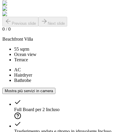
Previous slide
Next slide
0
/
0
Beachfront Villa
55 sqrm
Ocean view
Terrace
AC
Hairdryer
Bathrobe
Mostra più servizi in camera
Full Board per 2
Incluso
Trasferimento andata e ritorno in idrovolante
Incluso