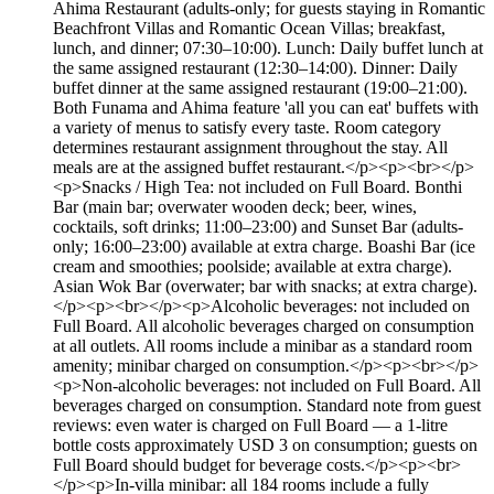
Ahima Restaurant (adults-only; for guests staying in Romantic
Beachfront Villas and Romantic Ocean Villas; breakfast,
lunch, and dinner; 07:30–10:00). Lunch: Daily buffet lunch at
the same assigned restaurant (12:30–14:00). Dinner: Daily
buffet dinner at the same assigned restaurant (19:00–21:00).
Both Funama and Ahima feature 'all you can eat' buffets with
a variety of menus to satisfy every taste. Room category
determines restaurant assignment throughout the stay. All
meals are at the assigned buffet restaurant.</p><p><br></p>
<p>Snacks / High Tea: not included on Full Board. Bonthi
Bar (main bar; overwater wooden deck; beer, wines,
cocktails, soft drinks; 11:00–23:00) and Sunset Bar (adults-
only; 16:00–23:00) available at extra charge. Boashi Bar (ice
cream and smoothies; poolside; available at extra charge).
Asian Wok Bar (overwater; bar with snacks; at extra charge).
</p><p><br></p><p>Alcoholic beverages: not included on
Full Board. All alcoholic beverages charged on consumption
at all outlets. All rooms include a minibar as a standard room
amenity; minibar charged on consumption.</p><p><br></p>
<p>Non-alcoholic beverages: not included on Full Board. All
beverages charged on consumption. Standard note from guest
reviews: even water is charged on Full Board — a 1-litre
bottle costs approximately USD 3 on consumption; guests on
Full Board should budget for beverage costs.</p><p><br>
</p><p>In-villa minibar: all 184 rooms include a fully