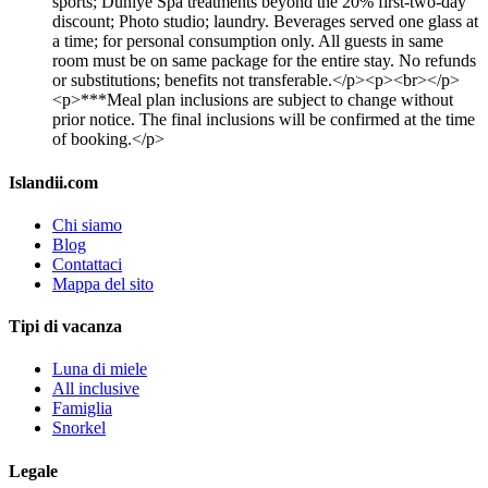
sports; Duniye Spa treatments beyond the 20% first-two-day
discount; Photo studio; laundry. Beverages served one glass at
a time; for personal consumption only. All guests in same
room must be on same package for the entire stay. No refunds
or substitutions; benefits not transferable.</p><p><br></p>
<p>***Meal plan inclusions are subject to change without
prior notice. The final inclusions will be confirmed at the time
of booking.</p>
Islandii.com
Chi siamo
Blog
Contattaci
Mappa del sito
Tipi di vacanza
Luna di miele
All inclusive
Famiglia
Snorkel
Legale