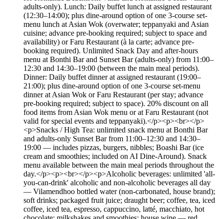
adults-only). Lunch: Daily buffet lunch at assigned restaurant
(12:30–14:00); plus dine-around option of one 3-course set-
menu lunch at Asian Wok (overwater; teppanyaki and Asian
cuisine; advance pre-booking required; subject to space and
availability) or Faru Restaurant (à la carte; advance pre-
booking required). Unlimited Snack Day and after-hours
menu at Bonthi Bar and Sunset Bar (adults-only) from 11:00–
12:30 and 14:30–19:00 (between the main meal periods).
Dinner: Daily buffet dinner at assigned restaurant (19:00–
21:00); plus dine-around option of one 3-course set-menu
dinner at Asian Wok or Faru Restaurant (per stay; advance
pre-booking required; subject to space). 20% discount on all
food items from Asian Wok menu or at Faru Restaurant (not
valid for special events and teppanyaki).</p><p><br></p>
<p>Snacks / High Tea: unlimited snack menu at Bonthi Bar
and adults-only Sunset Bar from 11:00–12:30 and 14:30–
19:00 — includes pizzas, burgers, nibbles; Boashi Bar (ice
cream and smoothies; included on AI Dine-Around). Snack
menu available between the main meal periods throughout the
day.</p><p><br></p><p>Alcoholic beverages: unlimited 'all-
you-can-drink' alcoholic and non-alcoholic beverages all day
— Vilamendhoo bottled water (non-carbonated, house brand);
soft drinks; packaged fruit juice; draught beer; coffee, tea, iced
coffee, iced tea, espresso, cappuccino, latté, macchiato, hot
chocolate; milkshakes and smoothies; house wine — red,