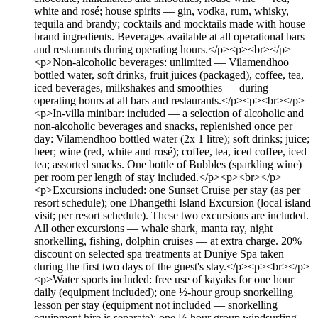
white and rosé; house spirits — gin, vodka, rum, whisky,
tequila and brandy; cocktails and mocktails made with house
brand ingredients. Beverages available at all operational bars
and restaurants during operating hours.</p><p><br></p>
<p>Non-alcoholic beverages: unlimited — Vilamendhoo
bottled water, soft drinks, fruit juices (packaged), coffee, tea,
iced beverages, milkshakes and smoothies — during
operating hours at all bars and restaurants.</p><p><br></p>
<p>In-villa minibar: included — a selection of alcoholic and
non-alcoholic beverages and snacks, replenished once per
day: Vilamendhoo bottled water (2x 1 litre); soft drinks; juice;
beer; wine (red, white and rosé); coffee, tea, iced coffee, iced
tea; assorted snacks. One bottle of Bubbles (sparkling wine)
per room per length of stay included.</p><p><br></p>
<p>Excursions included: one Sunset Cruise per stay (as per
resort schedule); one Dhangethi Island Excursion (local island
visit; per resort schedule). These two excursions are included.
All other excursions — whale shark, manta ray, night
snorkelling, fishing, dolphin cruises — at extra charge. 20%
discount on selected spa treatments at Duniye Spa taken
during the first two days of the guest's stay.</p><p><br></p>
<p>Water sports included: free use of kayaks for one hour
daily (equipment included); one ½-hour group snorkelling
lesson per stay (equipment not included — snorkelling
equipment hire is separate); one ½-hour group windsurfing