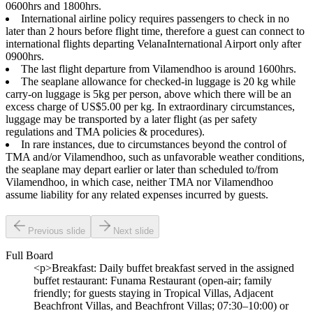
0600hrs and 1800hrs.
International airline policy requires passengers to check in no
later than 2 hours before flight time, therefore a guest can connect to
international flights departing VelanaInternational Airport only after
0900hrs.
The last flight departure from Vilamendhoo is around 1600hrs.
The seaplane allowance for checked-in luggage is 20 kg while
carry-on luggage is 5kg per person, above which there will be an
excess charge of US$5.00 per kg. In extraordinary circumstances,
luggage may be transported by a later flight (as per safety
regulations and TMA policies & procedures).
In rare instances, due to circumstances beyond the control of
TMA and/or Vilamendhoo, such as unfavorable weather conditions,
the seaplane may depart earlier or later than scheduled to/from
Vilamendhoo, in which case, neither TMA nor Vilamendhoo
assume liability for any related expenses incurred by guests.
Previous slide
Next slide
Full Board
<p>Breakfast: Daily buffet breakfast served in the assigned
buffet restaurant: Funama Restaurant (open-air; family
friendly; for guests staying in Tropical Villas, Adjacent
Beachfront Villas, and Beachfront Villas; 07:30–10:00) or