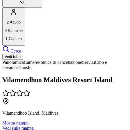
2
Adulto
0
Bambino
1
Camera
Cerca
Vedi tutto
Panoramica
Camere
Politica di cancellazione
Servizi
Cibo e
bevande
Transfer
Vilamendhoo Maldives Resort Island
Vilamendhoo Island, Maldives
Mostra mappa
Vedi sulla mappa