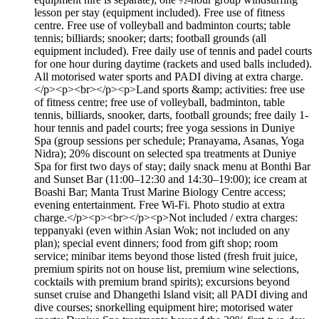
lesson per stay (equipment included). Free use of fitness
centre. Free use of volleyball and badminton courts; table
tennis; billiards; snooker; darts; football grounds (all
equipment included). Free daily use of tennis and padel courts
for one hour during daytime (rackets and used balls included).
All motorised water sports and PADI diving at extra charge.
</p><p><br></p><p>Land sports &amp; activities: free use
of fitness centre; free use of volleyball, badminton, table
tennis, billiards, snooker, darts, football grounds; free daily 1-
hour tennis and padel courts; free yoga sessions in Duniye
Spa (group sessions per schedule; Pranayama, Asanas, Yoga
Nidra); 20% discount on selected spa treatments at Duniye
Spa for first two days of stay; daily snack menu at Bonthi Bar
and Sunset Bar (11:00–12:30 and 14:30–19:00); ice cream at
Boashi Bar; Manta Trust Marine Biology Centre access;
evening entertainment. Free Wi-Fi. Photo studio at extra
charge.</p><p><br></p><p>Not included / extra charges:
teppanyaki (even within Asian Wok; not included on any
plan); special event dinners; food from gift shop; room
service; minibar items beyond those listed (fresh fruit juice,
premium spirits not on house list, premium wine selections,
cocktails with premium brand spirits); excursions beyond
sunset cruise and Dhangethi Island visit; all PADI diving and
dive courses; snorkelling equipment hire; motorised water