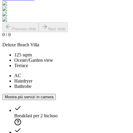
Previous slide
Next slide
0
/
0
Deluxe Beach Villa
125 sqrm
Ocean\/Garden view
Terrace
AC
Hairdryer
Bathrobe
Mostra più servizi in camera
Breakfast per 2
Incluso