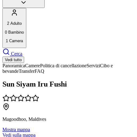
2
Adulto
0
Bambino
1
Camera
Cerca
Vedi tutto
Panoramica
Camere
Politica di cancellazione
Servizi
Cibo e
bevande
Transfer
FAQ
Sun Siyam Iru Fushi
Magoodhoo, Maldives
Mostra mappa
Vedi sulla mappa