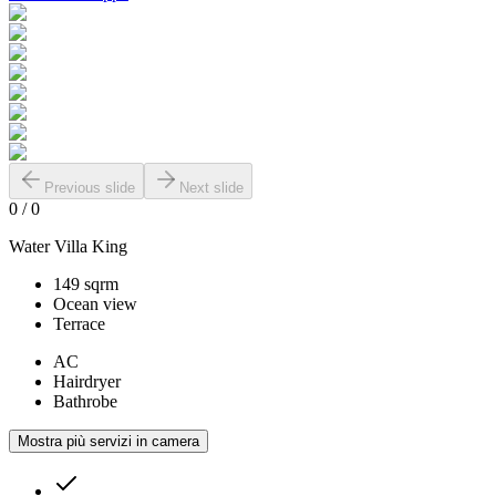
Previous slide
Next slide
0
/
0
Water Villa King
149 sqrm
Ocean view
Terrace
AC
Hairdryer
Bathrobe
Mostra più servizi in camera