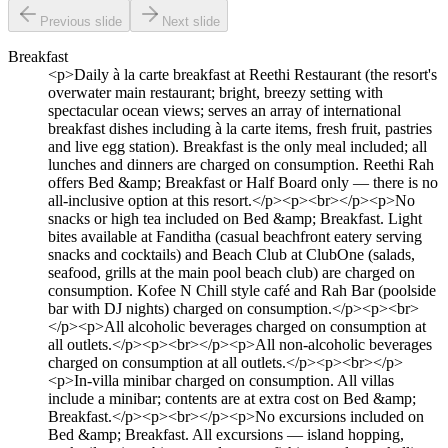
Previous slide
Next slide
Breakfast
<p>Daily à la carte breakfast at Reethi Restaurant (the resort's
overwater main restaurant; bright, breezy setting with
spectacular ocean views; serves an array of international
breakfast dishes including à la carte items, fresh fruit, pastries
and live egg station). Breakfast is the only meal included; all
lunches and dinners are charged on consumption. Reethi Rah
offers Bed &amp; Breakfast or Half Board only — there is no
all-inclusive option at this resort.</p><p><br></p><p>No
snacks or high tea included on Bed &amp; Breakfast. Light
bites available at Fanditha (casual beachfront eatery serving
snacks and cocktails) and Beach Club at ClubOne (salads,
seafood, grills at the main pool beach club) are charged on
consumption. Kofee N Chill style café and Rah Bar (poolside
bar with DJ nights) charged on consumption.</p><p><br>
</p><p>All alcoholic beverages charged on consumption at
all outlets.</p><p><br></p><p>All non-alcoholic beverages
charged on consumption at all outlets.</p><p><br></p>
<p>In-villa minibar charged on consumption. All villas
include a minibar; contents are at extra cost on Bed &amp;
Breakfast.</p><p><br></p><p>No excursions included on
Bed &amp; Breakfast. All excursions — island hopping,