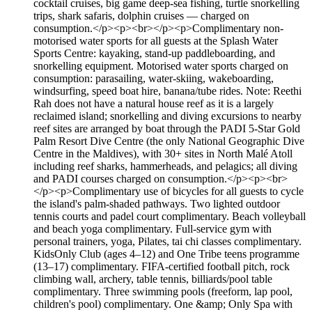
cocktail cruises, big game deep-sea fishing, turtle snorkelling
trips, shark safaris, dolphin cruises — charged on
consumption.</p><p><br></p><p>Complimentary non-
motorised water sports for all guests at the Splash Water
Sports Centre: kayaking, stand-up paddleboarding, and
snorkelling equipment. Motorised water sports charged on
consumption: parasailing, water-skiing, wakeboarding,
windsurfing, speed boat hire, banana/tube rides. Note: Reethi
Rah does not have a natural house reef as it is a largely
reclaimed island; snorkelling and diving excursions to nearby
reef sites are arranged by boat through the PADI 5-Star Gold
Palm Resort Dive Centre (the only National Geographic Dive
Centre in the Maldives), with 30+ sites in North Malé Atoll
including reef sharks, hammerheads, and pelagics; all diving
and PADI courses charged on consumption.</p><p><br>
</p><p>Complimentary use of bicycles for all guests to cycle
the island's palm-shaded pathways. Two lighted outdoor
tennis courts and padel court complimentary. Beach volleyball
and beach yoga complimentary. Full-service gym with
personal trainers, yoga, Pilates, tai chi classes complimentary.
KidsOnly Club (ages 4–12) and One Tribe teens programme
(13–17) complimentary. FIFA-certified football pitch, rock
climbing wall, archery, table tennis, billiards/pool table
complimentary. Three swimming pools (freeform, lap pool,
children's pool) complimentary. One &amp; Only Spa with