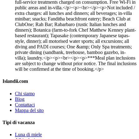
full-service treatments charged on consumption. Free Wi-Fi in
public areas and in-villa.</p><p><br></p><p>Not included /
extra charges: all lunches and dinners; all beverages; in-villa
minibar; snacks; Fanditha beachfront eatery; Beach Club at
ClubOne; Rah Bar; Rabarbaro (rustic Italian lunches and
dinners); Botanica (farm-to-fork Chef Matthew Kenney plant-
based restaurant); Tapasake (contemporary Japanese tapas-
style, dinner); all motorised water sports; all excursions; all
diving and PADI courses; One &amp; Only Spa treatments;
private dining (sandbank, treehouse, bamboo gazebo, in-
villa); laundry.</p><p><br></p><p>***Meal plan inclusions
are subject to change without prior notice. The final inclusions
will be confirmed at the time of booking.</p>
Islandii.com
Chi siamo
Blog
Contattaci
Mappa del sito
Tipi di vacanza
Luna di miele