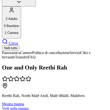
2
Adulto
0
Bambino
1
Camera
Cerca
Vedi tutto
Panoramica
Camere
Politica di cancellazione
Servizi
Cibo e
bevande
Transfer
FAQ
One and Only Reethi Rah
Reethi Rah, North Malé Atoll, Malé 08440, Maldives
Mostra mappa
Vedi sulla mappa