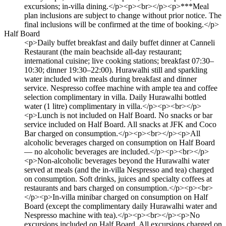
excursions; in-villa dining.</p><p><br></p><p>***Meal
plan inclusions are subject to change without prior notice. The
final inclusions will be confirmed at the time of booking.</p>
Half Board
<p>Daily buffet breakfast and daily buffet dinner at Canneli
Restaurant (the main beachside all-day restaurant;
international cuisine; live cooking stations; breakfast 07:30–
10:30; dinner 19:30–22:00). Hurawalhi still and sparkling
water included with meals during breakfast and dinner
service. Nespresso coffee machine with ample tea and coffee
selection complimentary in villa. Daily Hurawalhi bottled
water (1 litre) complimentary in villa.</p><p><br></p>
<p>Lunch is not included on Half Board. No snacks or bar
service included on Half Board. All snacks at JFK and Coco
Bar charged on consumption.</p><p><br></p><p>All
alcoholic beverages charged on consumption on Half Board
— no alcoholic beverages are included.</p><p><br></p>
<p>Non-alcoholic beverages beyond the Hurawalhi water
served at meals (and the in-villa Nespresso and tea) charged
on consumption. Soft drinks, juices and specialty coffees at
restaurants and bars charged on consumption.</p><p><br>
</p><p>In-villa minibar charged on consumption on Half
Board (except the complimentary daily Hurawalhi water and
Nespresso machine with tea).</p><p><br></p><p>No
excursions included on Half Board. All excursions charged on