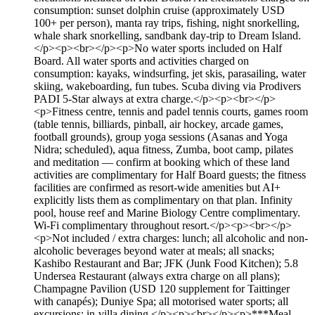
consumption: sunset dolphin cruise (approximately USD
100+ per person), manta ray trips, fishing, night snorkelling,
whale shark snorkelling, sandbank day-trip to Dream Island.
</p><p><br></p><p>No water sports included on Half
Board. All water sports and activities charged on
consumption: kayaks, windsurfing, jet skis, parasailing, water
skiing, wakeboarding, fun tubes. Scuba diving via Prodivers
PADI 5-Star always at extra charge.</p><p><br></p>
<p>Fitness centre, tennis and padel tennis courts, games room
(table tennis, billiards, pinball, air hockey, arcade games,
football grounds), group yoga sessions (Asanas and Yoga
Nidra; scheduled), aqua fitness, Zumba, boot camp, pilates
and meditation — confirm at booking which of these land
activities are complimentary for Half Board guests; the fitness
facilities are confirmed as resort-wide amenities but AI+
explicitly lists them as complimentary on that plan. Infinity
pool, house reef and Marine Biology Centre complimentary.
Wi-Fi complimentary throughout resort.</p><p><br></p>
<p>Not included / extra charges: lunch; all alcoholic and non-
alcoholic beverages beyond water at meals; all snacks;
Kashibo Restaurant and Bar; JFK (Junk Food Kitchen); 5.8
Undersea Restaurant (always extra charge on all plans);
Champagne Pavilion (USD 120 supplement for Taittinger
with canapés); Duniye Spa; all motorised water sports; all
excursions; in-villa dining.</p><p><br></p><p>***Meal