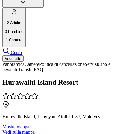
2
Adulto
0
Bambino
1
Camera
Cerca
Vedi tutto
Panoramica
Camere
Politica di cancellazione
Servizi
Cibo e
bevande
Transfer
FAQ
Hurawalhi Island Resort
Hurawalhi Island, Lhaviyani Atoll 20187, Maldives
Mostra mappa
Vedi sulla mappa