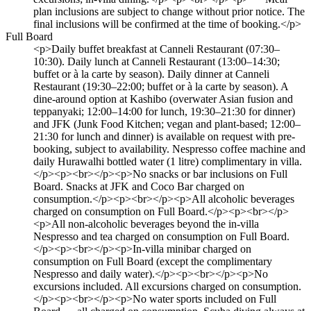
plan inclusions are subject to change without prior notice. The
final inclusions will be confirmed at the time of booking.</p>
Full Board
<p>Daily buffet breakfast at Canneli Restaurant (07:30–
10:30). Daily lunch at Canneli Restaurant (13:00–14:30;
buffet or à la carte by season). Daily dinner at Canneli
Restaurant (19:30–22:00; buffet or à la carte by season). A
dine-around option at Kashibo (overwater Asian fusion and
teppanyaki; 12:00–14:00 for lunch, 19:30–21:30 for dinner)
and JFK (Junk Food Kitchen; vegan and plant-based; 12:00–
21:30 for lunch and dinner) is available on request with pre-
booking, subject to availability. Nespresso coffee machine and
daily Hurawalhi bottled water (1 litre) complimentary in villa.
</p><p><br></p><p>No snacks or bar inclusions on Full
Board. Snacks at JFK and Coco Bar charged on
consumption.</p><p><br></p><p>All alcoholic beverages
charged on consumption on Full Board.</p><p><br></p>
<p>All non-alcoholic beverages beyond the in-villa
Nespresso and tea charged on consumption on Full Board.
</p><p><br></p><p>In-villa minibar charged on
consumption on Full Board (except the complimentary
Nespresso and daily water).</p><p><br></p><p>No
excursions included. All excursions charged on consumption.
</p><p><br></p><p>No water sports included on Full