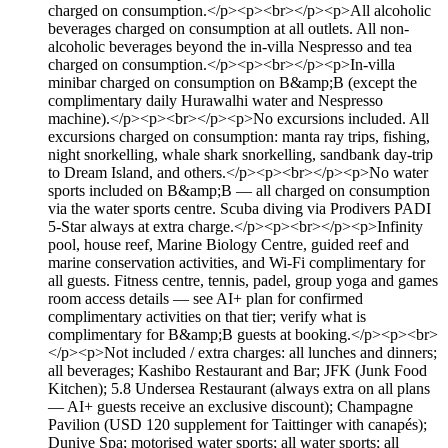
charged on consumption.</p><p><br></p><p>All alcoholic
beverages charged on consumption at all outlets. All non-
alcoholic beverages beyond the in-villa Nespresso and tea
charged on consumption.</p><p><br></p><p>In-villa
minibar charged on consumption on B&amp;B (except the
complimentary daily Hurawalhi water and Nespresso
machine).</p><p><br></p><p>No excursions included. All
excursions charged on consumption: manta ray trips, fishing,
night snorkelling, whale shark snorkelling, sandbank day-trip
to Dream Island, and others.</p><p><br></p><p>No water
sports included on B&amp;B — all charged on consumption
via the water sports centre. Scuba diving via Prodivers PADI
5-Star always at extra charge.</p><p><br></p><p>Infinity
pool, house reef, Marine Biology Centre, guided reef and
marine conservation activities, and Wi-Fi complimentary for
all guests. Fitness centre, tennis, padel, group yoga and games
room access details — see AI+ plan for confirmed
complimentary activities on that tier; verify what is
complimentary for B&amp;B guests at booking.</p><p><br>
</p><p>Not included / extra charges: all lunches and dinners;
all beverages; Kashibo Restaurant and Bar; JFK (Junk Food
Kitchen); 5.8 Undersea Restaurant (always extra on all plans
— AI+ guests receive an exclusive discount); Champagne
Pavilion (USD 120 supplement for Taittinger with canapés);
Duniye Spa; motorised water sports; all water sports; all