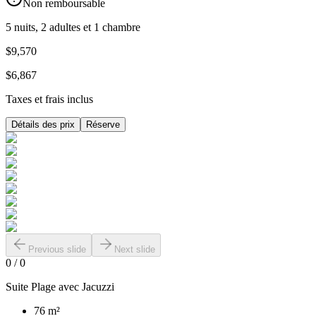
Non remboursable
5 nuits, 2 adultes et 1 chambre
$9,570
$6,867
Taxes et frais inclus
Détails des prix
Réserve
Previous slide
Next slide
0
/
0
Suite Plage avec Jacuzzi
76 m²