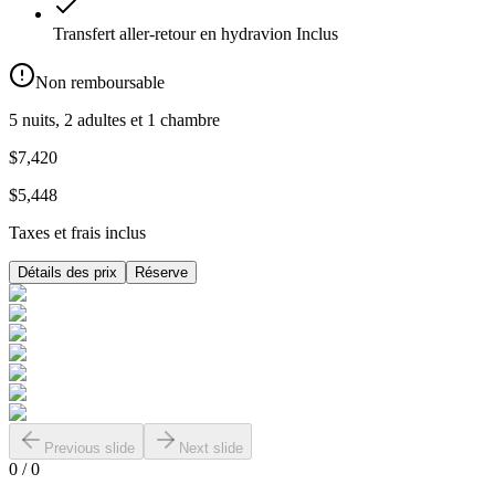
Transfert aller-retour en hydravion
Inclus
Non remboursable
5 nuits, 2 adultes et 1 chambre
$7,420
$5,448
Taxes et frais inclus
Détails des prix
Réserve
Previous slide
Next slide
0
/
0