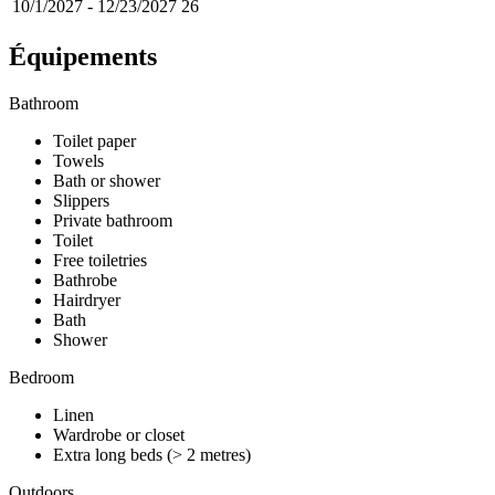
10/1/2027
-
12/23/2027
26
Équipements
Bathroom
Toilet paper
Towels
Bath or shower
Slippers
Private bathroom
Toilet
Free toiletries
Bathrobe
Hairdryer
Bath
Shower
Bedroom
Linen
Wardrobe or closet
Extra long beds (> 2 metres)
Outdoors