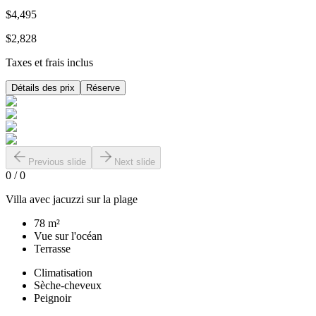
$4,495
$2,828
Taxes et frais inclus
Détails des prix
Réserve
Previous slide
Next slide
0
/
0
Villa avec jacuzzi sur la plage
78 m²
Vue sur l'océan
Terrasse
Climatisation
Sèche-cheveux
Peignoir