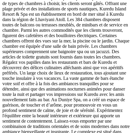
de types de chambres à choisir, les clients seront gâtés. Offrant une
plage privée et des installations de sports nautiques, Kuredu Island
Resort & Spa est un établissement en bord de mer situé à Kuredu
dans la région de Lhaviyani Atoll. Les 384 chambres disposent
toutes de balcons ou terrasses meublés, de minibars et de service en
chambre. Parmi les autres commodités que les clients trouveront,
figurent des cafetières et des bouilloires électriques. Certaines
chambres offrent des vues sur la mer, la piscine ou le jardin. Chaque
chambre est équipée d'une salle de bain privée. Les chambres
supérieures comprennent une baignoire spa ou un jacuzzi. Des
articles de toilette gratuits sont fournis dans toutes les chambres.
Régalez vos papilles dans les restaurants et bars de Kuredu et
découvrez des délices culinaires alléchants ainsi que vos apéritifs
préférés. Un large choix de lieux de restauration, tous ajoutant une
touche insulaire à vos vacances. La vaste gamme de bars étanche
votre soif et offre à la fois des ambiances tranquilles pour se
détendre, ainsi que des animations nocturnes animées pour danser
toute la nuit et partager vos impressions sur Kuredu avec les amis
nouvellement faits au bar. Au Duniye Spa, on a créé un espace de
guérison, de toucher et d’arôme, pour promouvoir en vous un
profond sentiment de calme, de joie et de sérénité. Expérimentez
l'équilibre entre la beauté intérieure et extérieure qui apporte un
sentiment de contentement. Laissez-vous emporter par une
combinaison de traditions orientales et de soins modernes dans notre
ambiance bienveillante et inspirante. Le complexe est situé dans