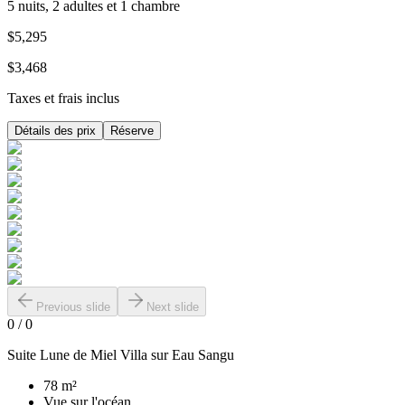
5 nuits, 2 adultes et 1 chambre
$5,295
$3,468
Taxes et frais inclus
Détails des prix
Réserve
Previous slide
Next slide
0
/
0
Suite Lune de Miel Villa sur Eau Sangu
78 m²
Vue sur l'océan