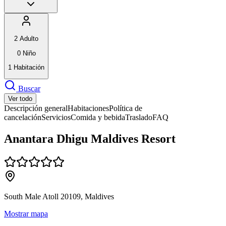
2
Adulto
0
Niño
1
Habitación
Buscar
Ver todo
Descripción general
Habitaciones
Política de
cancelación
Servicios
Comida y bebida
Traslado
FAQ
Anantara Dhigu Maldives Resort
South Male Atoll 20109, Maldives
Mostrar mapa