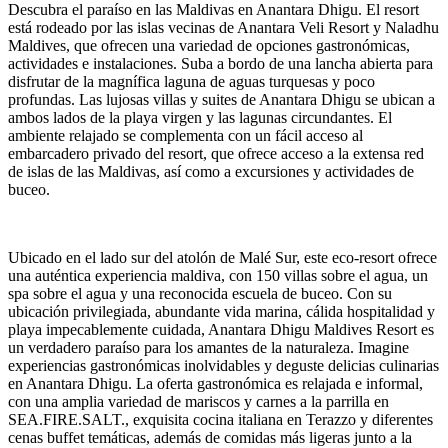
Descubra el paraíso en las Maldivas en Anantara Dhigu. El resort
está rodeado por las islas vecinas de Anantara Veli Resort y Naladhu
Maldives, que ofrecen una variedad de opciones gastronómicas,
actividades e instalaciones. Suba a bordo de una lancha abierta para
disfrutar de la magnífica laguna de aguas turquesas y poco
profundas. Las lujosas villas y suites de Anantara Dhigu se ubican a
ambos lados de la playa virgen y las lagunas circundantes. El
ambiente relajado se complementa con un fácil acceso al
embarcadero privado del resort, que ofrece acceso a la extensa red
de islas de las Maldivas, así como a excursiones y actividades de
buceo.
Ubicado en el lado sur del atolón de Malé Sur, este eco-resort ofrece
una auténtica experiencia maldiva, con 150 villas sobre el agua, un
spa sobre el agua y una reconocida escuela de buceo. Con su
ubicación privilegiada, abundante vida marina, cálida hospitalidad y
playa impecablemente cuidada, Anantara Dhigu Maldives Resort es
un verdadero paraíso para los amantes de la naturaleza. Imagine
experiencias gastronómicas inolvidables y deguste delicias culinarias
en Anantara Dhigu. La oferta gastronómica es relajada e informal,
con una amplia variedad de mariscos y carnes a la parrilla en
SEA.FIRE.SALT., exquisita cocina italiana en Terazzo y diferentes
cenas buffet temáticas, además de comidas más ligeras junto a la