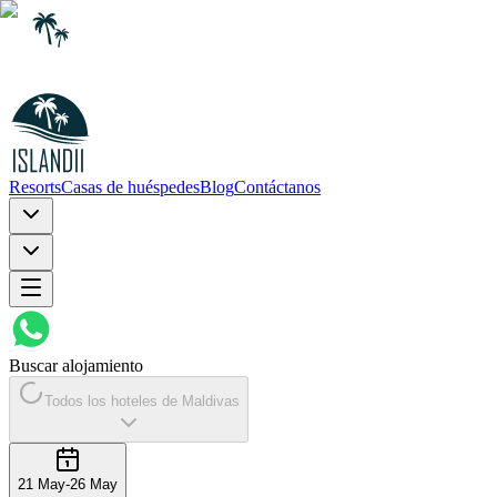
Resorts
Casas de huéspedes
Blog
Contáctanos
Buscar alojamiento
Todos los hoteles de Maldivas
21 May
-
26 May