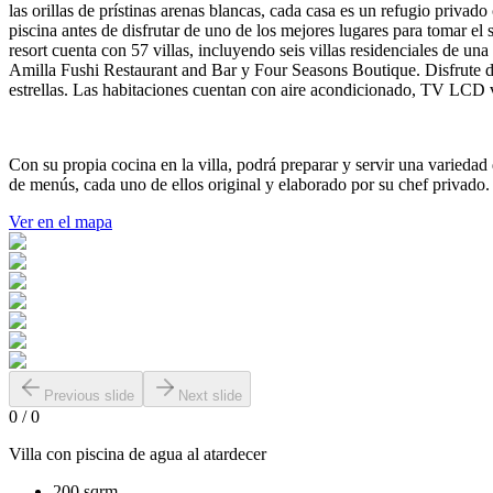
las orillas de prístinas arenas blancas, cada casa es un refugio priv
piscina antes de disfrutar de uno de los mejores lugares para tomar el 
resort cuenta con 57 villas, incluyendo seis villas residenciales de una
Amilla Fushi Restaurant and Bar y Four Seasons Boutique. Disfrute de 
estrellas. Las habitaciones cuentan con aire acondicionado, TV LCD vía
Con su propia cocina en la villa, podrá preparar y servir una variedad
de menús, cada uno de ellos original y elaborado por su chef privado
Ver en el mapa
Previous slide
Next slide
0
/
0
Villa con piscina de agua al atardecer
200 sqrm