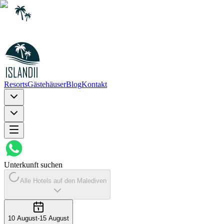
Resorts
Gästehäuser
Blog
Kontakt
Unterkunft suchen
Alle Hotels auf den Malediven
10 August
-
15 August