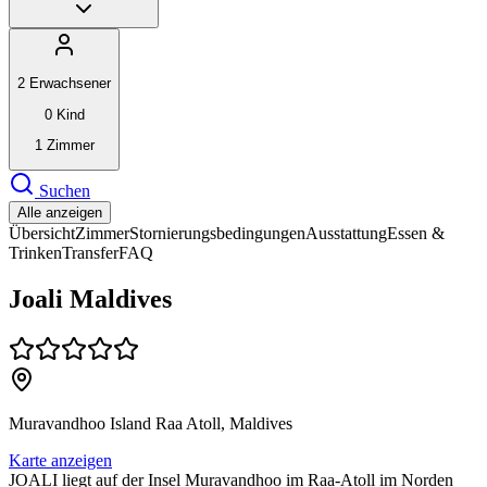
2
Erwachsener
0
Kind
1
Zimmer
Suchen
Alle anzeigen
Übersicht
Zimmer
Stornierungsbedingungen
Ausstattung
Essen &
Trinken
Transfer
FAQ
Joali Maldives
Muravandhoo Island Raa Atoll, Maldives
Karte anzeigen
JOALI liegt auf der Insel Muravandhoo im Raa-Atoll im Norden